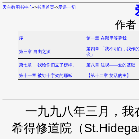
天主教图书中心
->
书库首页
->
爱是一切
作者
序
第一章 在那里等著我
第四章 「我不明白，我作
第三章 自由之源
么」
第七章 「我给你们立了榜样」
第八章 注视——爱的基础
第十一章 被钉十字架的耶稣
【第十二章 复活的主】
一九九八年三月，我在德
希得修道院（St.Hide