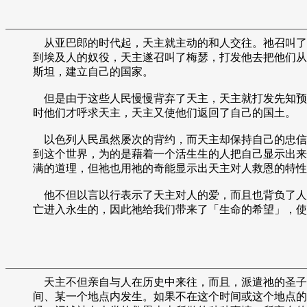
从亚巴郎的时代起，天主就主动的和人交往。祂召叫了
到埃及人的奴役，天主遂召叫了梅瑟，打发他去把他们从
斯坦，建立自己的国家。
但是由于这些人民慢慢背弃了天主，天主就打发先知预
时他们才呼求天主，天主又使他们返回了自己的国土。
以色列人民虽然屡次的背约，而天主却保持自己的忠信
到这个世界，为的是藉着一个活生生的人把自己显示出来
满的道理，但祂也用祂的奇能显示出天主对人救恩的特性
他不但以言以行表示了天主对人的爱，而且也背负了人
亡进入永生的，因此祂给我们带来了「生命的希望」，使
天主不但亲自与人在历史中来往，而且，派遣祂的圣子
间、某一个地点内发生。如果不在这个时间或这个地点的