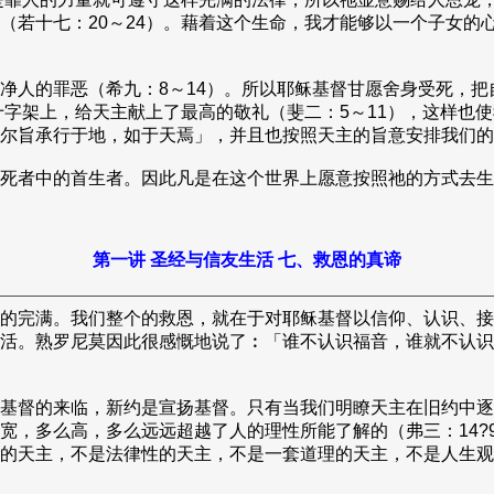
（若十七：20～24）。藉着这个生命，我才能够以一个子女的
人的罪恶（希九：8～14）。所以耶稣基督甘愿舍身受死，把
在十字架上，给天主献上了最高的敬礼（斐二：5～11），这样也
尔旨承行于地，如于天焉」，并且也按照天主的旨意安排我们的
死者中的首生者。因此凡是在这个世界上愿意按照祂的方式去生
第一讲 圣经与信友生活 七、救恩的真谛
的完满。我们整个的救恩，就在于对耶稣基督以信仰、认识、接
活。熟罗尼莫因此很感慨地说了︰「谁不认识福音，谁就不认识
基督的来临，新约是宣扬基督。只有当我们明瞭天主在旧约中逐
宽，多么高，多么远远超越了人的理性所能了解的（弗三：14?
的天主，不是法律性的天主，不是一套道理的天主，不是人生观