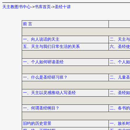
天主教图书中心
->
书库首页
->
圣经十讲
前 言
一、向人说话的天主
二、天主与
五、天主与我们日常生活的关系
六、圣经使
一、个人如何研读圣经
二、个人如
一、什么是圣经研习班？
二、儿童圣
一、天主以灵感推动人写圣经
二、圣经如
一、何谓圣经纲目？
二、各书的
旧约的历史背景
一、族长时