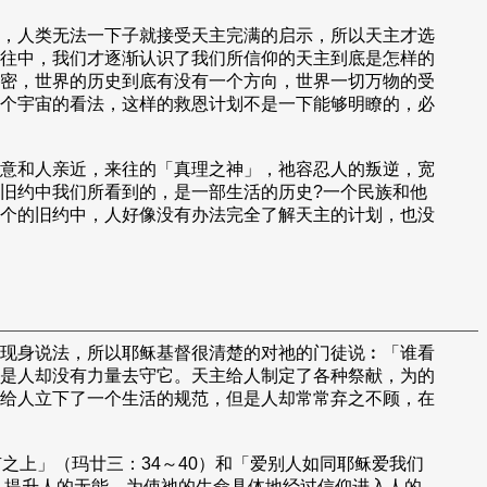
，人类无法一下子就接受天主完满的启示，所以天主才选
往中，我们才逐渐认识了我们所信仰的天主到底是怎样的
密，世界的历史到底有没有一个方向，世界一切万物的受
个宇宙的看法，这样的救恩计划不是一下能够明瞭的，必
意和人亲近，来往的「真理之神」，祂容忍人的叛逆，宽
旧约中我们所看到的，是一部生活的历史?一个民族和他
个的旧约中，人好像没有办法完全了解天主的计划，也没
现身说法，所以耶稣基督很清楚的对祂的门徒说︰「谁看
是人却没有力量去守它。天主给人制定了各种祭献，为的
给人立下了一个生活的规范，但是人却常常弃之不顾，在
上」（玛廿三：34～40）和「爱别人如同耶稣爱我们
，提升人的无能。为使祂的生命具体地经过信仰进入人的