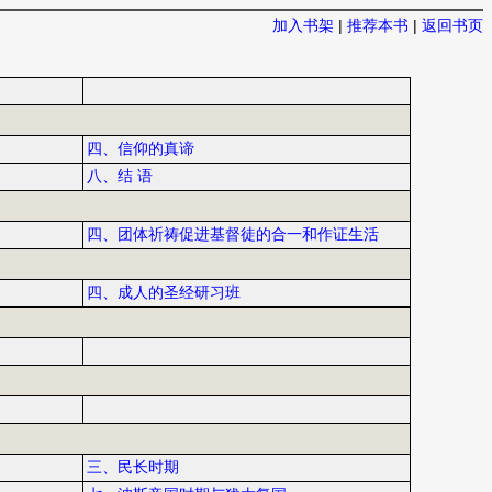
加入书架
|
推荐本书
|
返回书页
四、信仰的真谛
八、结 语
四、团体祈祷促进基督徒的合一和作证生活
四、成人的圣经研习班
三、民长时期