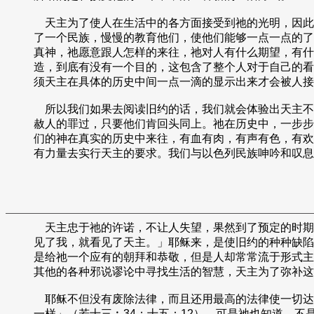
天主为了使人在生活中的各方面接受到祂的光明，因此
了一个民族，慢慢的教育他们，使他们能够一点一点的了
真神，祂愿意跟人怎样的来往，祂对人有什么期望，有什
造，到底有没有一个目的，这包含了整个人对于自己的看
须天主在具体的历史中间一点一滴的显示出来才会被人接
所以我们如果去阅读旧约的话，我们就会体验出天主不
赦人的罪过，只要他们肯回头同上。祂在历史中，一步步
们的神在真实的历史中来往，有血有肉，有声有色，有欢
有力量去实行天主的要求。我们与以色列民族呻吟和叹息
天主忠于祂的许诺，不让人失望，果然到了预定的时期
见了我，就看见了天主。」耶稣来，是使旧约的种种缺陷
是给祂一个应有的朝拜和恭敬，但是人却常常流于形式主
其他的各种邪说谬论中寻找生活的智慧，天主为了弥补这
耶稣不但没有废除法律，而且还用最高的法律使一切达到
一样」（若十三︰34；十五：12）。可是祂也知道，