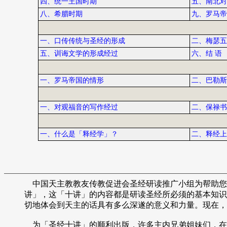
四、统一王国时期
五、南北对
八、希腊时期
九、罗马帝
一、口传传统与圣经的形成
二、梅瑟五
五、训诲文学的形成经过
六、结 语
一、罗马帝国的情形
二、巴勒斯
一、对观福音的写作经过
二、保禄书
一、什么是「释经学」？
二、释经上
中国天主教教友传教促进会圣经研读推广小组为帮助您
讲」，这「十讲」的内容都是研读圣经所必须的基本知识
切地体会到天主的话具有多么深遂的意义和力量。现在，
为「圣经十讲」的顺利出版，许多主内兄弟姐妹们，在