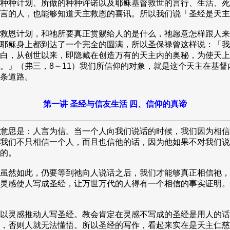
种种计划、所做的种种许诺以及耶稣基督救世的言行、生活、死
言的人，也能够知道天主救恩的喜讯。所以我们说「圣经是天主
救恩计划，和祂所要真正赏赐给人的是什么，祂愿意怎样跟人来
耶稣身上都到达了一个完全的圆满，所以圣保禄曾这样说：「我
白，从创世以来，即隐藏在创造万有的天主内的奥秘，为使天上
。」（弗三，8～11）我们所信仰的对象，就是这个天主在基
条道路。
第一讲 圣经与信友生活 四、信仰的真谛
意思是：人言为信。当一个人向我们说话的时候，我们因为相信
我们不只相信一个人，而且也信他的话，因为他如果不对我们说
的。
虽然如此，仍要等到祂向人说话之后，我们才能够真正相信祂，
灵感使人写成圣经，让万世万代的人得有一个相信的事实证明。
以灵感推动人写圣经。教会肯定在灵感不写成的圣经是用人的话
，否则人就无法懂悟。所以圣经的写作，看起来实在是天主仁慈