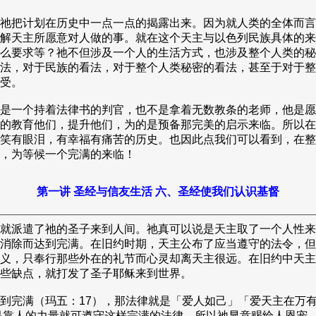
祂把计划在历史中一点一点的揭露出来。因为就人类的全体而言
解天主所愿意对人做的事。就在这个天主与以色列民族具体的来
么要求等？祂不但涉及一个人的生活方式，也涉及整个人类的秘
法，对于民族的看法，对于整个人类秘密的看法，甚至于对于整
受。
是一个持着法律书的判官，也不是拿着无数教条的老师，他是愿
的教育他们，提升他们，为的是预备那完美的启示来临。所以在
笑有眼泪，有幸福有痛苦的历史。也因此点我们可以看到，在整
，为等候一个完满的来临！
第一讲 圣经与信友生活 六、圣经使我们认识基督
就派遣了祂的圣子来到人间。祂真可以说是天主取了一个人性来
消除而达到完满。在旧约时期，天主公布了应当遵守的法令，但
义，只奉行那些外在的礼节而心灵却离天主很远。在旧约中天主
些缺点，就打发了圣子耶稣来到世界。
完满（玛五：17），那法律就是「爱人如己」「爱天主在万有之
不是靠人的力量就可遵守这样完满的法律，所以祂显意赐给人恩宠