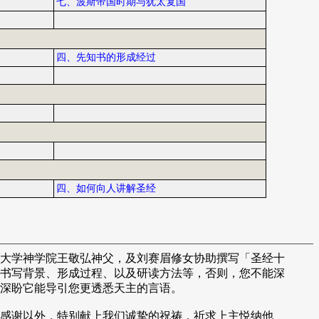
七、波斯帝国时期与犹太复国
四、先知书的形成经过
四、如何向人讲解圣经
大学神学院王敬弘神父，及刘赛眉修女协助撰写「圣经十
书写背景、形成过程、以及研读方法等，否则，您不能深
深盼它能导引您更透悉天主的言语。
感谢以外，特别献上我们诚挚的祝祷，祈求上主悦纳他