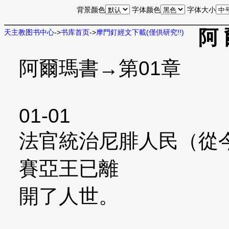
背景颜色
字体颜色
字体大小
阿 
天主教图书中心
->
书库首页
->
摩門釘經文下載(僅供研究!!)
阿爾瑪書→第01章
01-01
法官統治尼腓人民（從
賽亞王已離
開了人世。