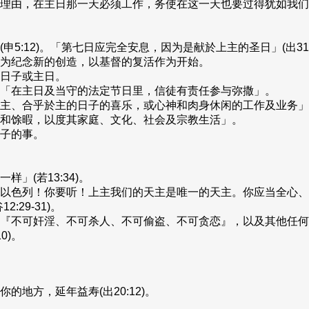
理由，在主日那一天必须工作，务使在这一天也要过得犹如我们
:12)。「第七日应完全安息，因为是献於上主的圣日」(出31:
为纪念新的创造，以基督的复活作为开始。
日子或主日。
「在主日及当守的法定节日里，信徒有责任参与弥撒」。
主、合乎於主的日子的喜乐，或心神和肉身休闲的工作及业务」
和馀暇，以度其家庭、文化、社会及宗教生活」。
子的事。
」(若13:34)。
以色列！你要听！上主我们的天主是唯一的天主。你应当全心、
29-31)。
『不可奸淫、不可杀人、不可偷盗、不可贪恋』，以及其他任何
0)。
地方，延年益寿(出20:12)。