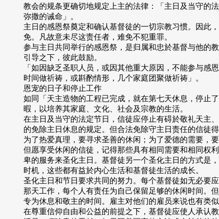
教会的规条更确切地规定上主的法律：「主日及当守的法
弥撒的诫命」。
主日的感恩祭奠定和确认基督徒的一切宗教习惯。因此，
免。凡故意未尽这责任者，难免不犯重罪。
参与主日共同举行的感恩祭，是归属和忠於基督与他的教
引导之下，彼此鼓励。
「如因缺乏圣职人员，或因其他重大原因，不能参与感恩
时间做祈祷，或斟酌情形，几个家庭团聚做祈祷」。
恩宠的日子和停止工作
如同「天主造物的工程已完成，就在第七天休息，停止了
暇，以培养其家庭、文化、社会及宗教的生活。
在主日及当守的法定节日，信徒应停止有碍於敬礼天主、
的免除主日休息的规定。但合法免除守主日责任的信徒得
为了热爱真理，要寻求圣善的休闲；为了爱德的需要，要
但愿享受休闲的信徒，记得那些具有相同需要和相同权利
卑的服务来圣化主日。基督徒另一个圣化主日的方式是，
时机，这些都有益於内心生活和基督徒生活的成长。
圣化主日和节日要求共同的努力。每个基督徒如无必要应
那天工作，每个人有责任为自己保留足够的休闲时间。但
专为休息和敬主的时间。雇主对他们的雇员来说也有类似
在尊重信仰自由和公益的前提之下，基督徒应使人承认教