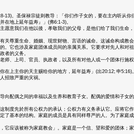
:8-13)。圣保禄宗徒则教导：「你们作子女的，要在主内听从
地上延年益寿』」(弗6:1-3)。
主愿意我们在他以後，孝敬我们的父母，是他们给了我们生命，
有关尊重生命、婚姻、现世财物、言语的诫命。这诫命构成教会
的。它也涉及家庭团体成员间的亲属关系。它要求对先人和对祖
政者的义务。
老师、上司、官员、执政者，以及所有对他人或一个团体行施权
上主你的天主赐给你的地方，延年益寿」(出20:12; 申5:1
人招致严重的灾祸。
导向配偶之间的幸福以及生养和教育子女。配偶的爱情和子女的
这制度先於所有公权力的承认；公权力有义务承认它。应将它作
定了基本的结构。家庭的成员是具有同样尊严的人。为了家庭成
，它应该被称为家庭教会」。家庭是一个信、望和爱的团体；家