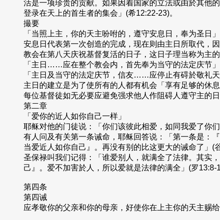
活是一项珍贵的贡献。如果因着国家的立法或由於其他的
登录在天上的首生者的集会」(希12:22-23)。
撮要
「当照上主，你的天主吩咐的，遵守安息日，奉为圣日」(申5
安息日代表第一次创造的完成，现在则由主日所取代，因
教会在第八天庆祝基督复活的日子，这日子理当称为主的
「主日……应在整个教会内，首先奉为当守的法定庆节」
「主日及当守的法定庆节，信友……应停止有碍於敬礼天
主日的建立是为了使所有的人都有机会「享有足够的休息
每位基督徒如无必要应避免强求他人作阻碍人遵守主的日
第二章
「爱你的近人如你自己一样」
耶稣对他的门徒说：「你们该彼此相爱，如同我爱了你们一样
有人问及有关第一条诫命，耶稣回答说：「第一条是：『
当爱近人如你自己』。再没有别的比这更大的诫命了」(谷12:
圣保禄叫我们记得：「谁爱别人，就满全了法律。其实，
己』。爱不加害於人，所以爱就是法律的满全」(罗13:8-1
第四条
第四诫
应孝敬你的父亲和你的母亲，好使你在上主你的天主赐给你的