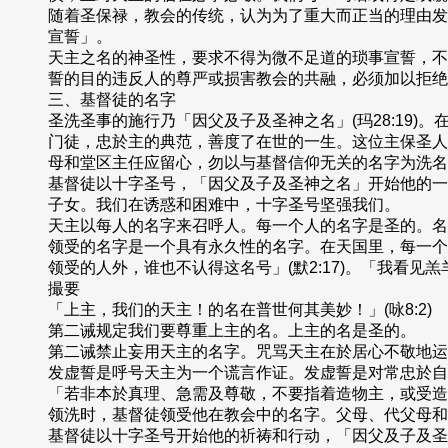
随着圣保禄，教会的传统，认为为了重大而正当的理由发
宣誓」。
天主之名的神圣性，要求不得为微不足道的琐事宣誓，不
誓的目的违反人的尊严或损害教会的共融，必须加以拒绝
三、基督徒的名字
圣洗圣事的施行乃「因父及子及圣神之名」(玛28:19
门徒，忠於主的典范，善度了在世的一生。这位主保圣人
母和堂区主任应留心，勿以与基督信仰无关的名字为洗名
基督徒以十字圣号，「因父及子及圣神之名」开始他的一
子女。我们在诱惑和困难中，十字圣号坚强我们。
天主以每人的名字来召呼人。每一个人的名字是圣的。名
领受的名字是一个具有永久性的名字。在天国里，每一个
领受的人外，谁也不认得这名号」(默2:17)。「我看见
撮要
「上主，我们的天主！的名在普世何其美妙！」(咏8:2)
第二诫规定我们要尊重上主的名。上主的名是圣的。
第二诫禁止妄用天主的名字。咒骂天主在於居心不敬地运
发虚誓是呼号天主为一个谎言作证。发虚誓是对常忠於自
「若非本於真理、急需及尊敬，不要指着造物主，或受造
领洗时，基督徒领受他在教会中的名字。父母、代父母和
基督徒以十字圣号开始他的祈祷和行动，「因父及子及圣