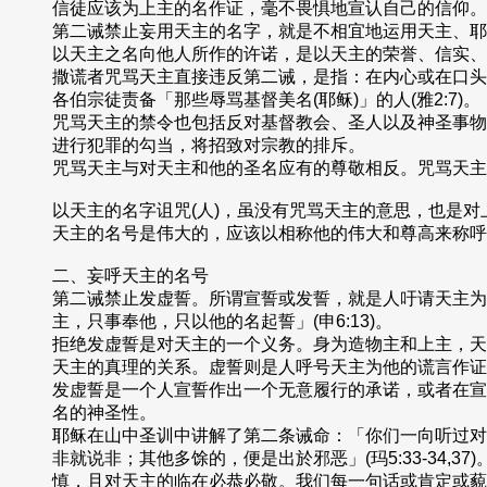
信徒应该为上主的名作证，毫不畏惧地宣认自己的信仰。
第二诫禁止妄用天主的名字，就是不相宜地运用天主、耶
以天主之名向他人所作的许诺，是以天主的荣誉、信实、
撒谎者咒骂天主直接违反第二诫，是指：在内心或在口头
各伯宗徒责备「那些辱骂基督美名(耶稣)」的人(雅2:7)。
咒骂天主的禁令也包括反对基督教会、圣人以及神圣事物
进行犯罪的勾当，将招致对宗教的排斥。
咒骂天主与对天主和他的圣名应有的尊敬相反。咒骂天主
以天主的名字诅咒(人)，虽没有咒骂天主的意思，也是
天主的名号是伟大的，应该以相称他的伟大和尊高来称呼
二、妄呼天主的名号
第二诫禁止发虚誓。所谓宣誓或发誓，就是人吁请天主为
主，只事奉他，只以他的名起誓」(申6:13)。
拒绝发虚誓是对天主的一个义务。身为造物主和上主，天
天主的真理的关系。虚誓则是人呼号天主为他的谎言作证
发虚誓是一个人宣誓作出一个无意履行的承诺，或者在宣
名的神圣性。
耶稣在山中圣训中讲解了第二条诫命：「你们一向听过对
非就说非；其他多馀的，便是出於邪恶」(玛5:33-34
慎，且对天主的临在必恭必敬。我们每一句话或肯定或藐