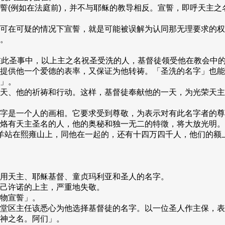
誓(例如在法庭前)，并不与耶稣的教导相反。宣誓，即呼天主
可在可疑的情况下宣誓，就是可能被误解为认同那无理要求的权
。
)。在此圣事中，以上主之名祝圣受洗的人，基督徒领受他在教会
提供他一个爱德的表率，又保证为他转祷。「圣洗的名字」也能
」。
天、他的祈祷和行动。这样，基督徒奉献他的一天，为光荣天主
字是一个人的画相。它要求受到尊敬，为表示对有此名字者的尊
烙有天主圣名的人，他的奥秘和独一无二的特徵，将大放光明。
羔羊站在熙雍山上，同他在一起的，还有十四万四千人，他们的额上
用天主、耶稣基督、童贞玛利亚和圣人的名字。
己许诺的上主，严重地失敬。
物宣誓」。
堂区主任该悉心为他选择基督徒的名字。以一位圣人作主保，表
神之名。阿们」。