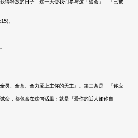
获得释放的日子，这一天使我们参与这「盛会」，「已被
15)。
。
全灵、全意、全力爱上主你的天主』。第二条是：『你应
诫命，都包含在这句话里：就是『爱你的近人如你自