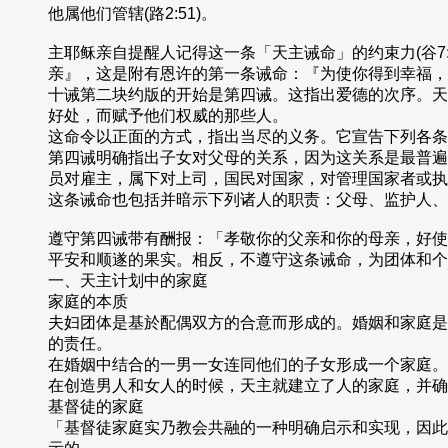
他属他们管辖(路2:51)。
主耶稣亲自提醒人记得这一条「天主诫命」的约束力(谷7
亲』，这是附有恩许的第一条诫命：『为使你得到幸福，并在
十诫第二块约版的开始是第四诫。这指出爱德的次序。天
好处，而赋予他们权威的那些人。
这命令以正面的方式，指出当尽的义务。它宣告下列各条
第四诫明确指出子女对父母的关系，因为这关系是最普遍
员对雇主，属下对上司，国民对国家，对管理国家者或执
这条诫命也包括并暗示下列诸人的职责：父母、监护人、
遵守第四诫带有酬报：「孝敬你的父亲和你的母亲，好使你在
平安和顺遂的果实。相反，不遵守这条诫命，为团体和个
一、天主计划中的家庭
家庭的本质
夫妇团体是基於配偶双方的合意而形成的。婚姻和家庭是
的责任。
在婚姻中结合的一男一女连同他们的子女形成一个家庭。
在创造男人和女人的时候，天主就建立了人的家庭，并确
基督徒的家庭
「基督徒家庭实乃教会共融的一种明确启示和实现，因此