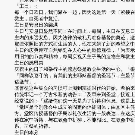
「主日」：
每一个日曜日，我们聚在一起，因为这是第一天〔紧接在
救主，自死者中复活。
主日是安息日的圆满
主日与安息日显然不同；在时间上，每周，主日在安息日
主内的永远安息。因为法律的敬礼乃准备基督的奥迹，这
那些依照旧的方式而生活的人，现在来到了新的希望之中
主日的庆典遵守自然铭刻在人心中的道德规律，「为表示
用旧约的节奏和精神，每周庆祝天主子民的造物主和救主
主日的感恩祭
庆祝主的日子和举行主的感恩祭是教会生活的中心。「根
「同样该遵守的，有我们的主耶稣基督的圣诞节，主显节
诸圣节」。
基督徒这种集会的习惯可上溯到宗徒时代的开始。希伯来书
传统牢记一个万古常新的劝告：「及早来到圣堂，接近上
经常说的：「赐给你们这一天是为了祈祷和休息。这是上
「堂区是个别教会中成立的固定的信徒团体，由堂区主任
方。堂区传授基督的子民以礼仪生活的一般表达，在这庆
你在家中祈祷，与在教会中祈祷，不能相比。在教会中祈
系、司祭的祈祷。
主日的本分