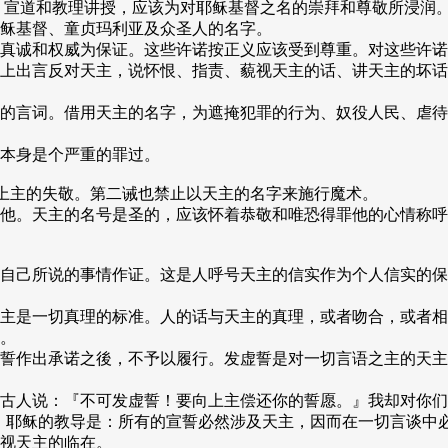
 宣道和教理讲授，应该为对耶稣基督之名的崇拜和尊敬所浸润
稣基督、童贞玛利亚及众圣人的名字。
真诚和权威为保证。这些许诺按正义应该受到尊重。对这些许诺
上出言反对天主，说怀恨、指责、藐视天主的话、讲天主的坏话
的言词。借用天主的名字，为遮掩犯罪的行为、奴役人民、虐待
本身是个严重的罪过。
对上主的失敬。第二诫也禁止以天主的名字来施行魔术。
他。天主的名号是圣的，应该怀着恭敬和唯恐得罪他的心情称呼
自己所说的事情作证。这是人呼号天主的信实作为个人信实的保
主是一切真理的标准。人的话与天主的真理，或者吻合，或者相
。
誓作出承诺之後，不予以履行。发虚誓是对一切言语之主的天主
古人说：『不可发虚誓！要向上主偿还你的誓愿。』我却对你们
,37)。耶稣的教导是：所有的宣誓必然涉及天主，因而在一切言
视天主的临在。