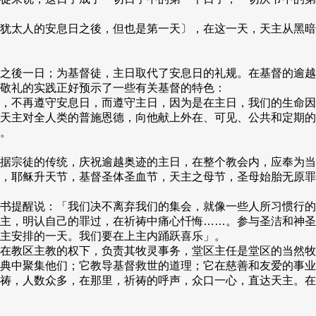
犹太人的安息日之後，但也是第一天〕，在这一天，天主从黑暗
之後一日；为基督徒，主日取代了安息日的礼规。在基督的逾越
敬礼的实践正好预示了一些有关基督的特色：
，不再遵守安息日，而遵守主日，因为是在主日，我们的生命因
天主对全人类的普施恩德，向他献上外在、可见、公共和定期的
。
据宗徒的传统，庆祝逾越奥迹的主日，在整个教会内，应奉为当
，耶稣升天节，基督圣体圣血节，天主之母节，圣母始胎无原罪
提醒说：「我们决不离弃我们的集会，就像一些人所习惯行的；反而
主，明认自己的罪过，在祈祷中痛心忏悔……。参与圣洁和神圣
主安排的一天。我们要在上主内踊跃喜乐」。
在教区主教的权下，负责其牧灵事务，堂区主任是堂区的当然牧
典中聚集他们；它教导基督救世的道理；它在慈善和友爱的事业
祷，人数众多，在那里，祈祷的呼声，众口一心，直达天主。在