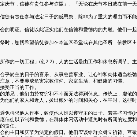
定庆节，信徒有责任参与弥撒」。「无论在庆节本日或在前一天
信徒有责任参与法定日子的感恩祭，除非为了重大的理由而不能
会的明证。信徒以此证实他们在信德和爱德内的共融。他们一起
祭时，恳切希望信徒参加在本堂区圣堂或在其他圣所，依教区主
所作的一切工程」(创2:2)，人的生活是由工作和休息所调节。
合乎於主的日子的喜乐、从事慈善事业、让心神和肉体适当松弛
注意，不要养成危害宗教信仰、家庭生活、和健康的习惯。
接受正当的工作。
的弟兄，他们由於贫穷和不幸而无法得到休息。传统上，虔敬的
为他们的家人和近人，拨出额外的时间和关心，在平时，这些时
避免强求他人作事，致使他人难以遵守主的日子。若某些习惯(运
愿信徒以节制和爱德，在群体休闲活动中避免时有所闻的过度和
的责任。
会的主日和庆节为法定的假日。他们应该给群众树立祈祷、互敬