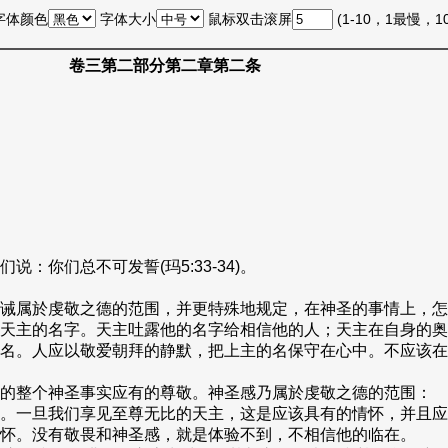
字体颜色
字体大小
鼠标双击滚屏
(1-10，1最慢，
卷三第二部分第二章第二条
你们总不可发誓(玛5:33-34)。
诫属於虔敬之德的范围，并更特殊地规定，在神圣的事情上，怎
天主的名字。天主吐露他的名字给相信他的人；天主在自身的奥
名。人应以敬爱朝拜的静默，把上主的名保守在心中。不应该在
的整个神圣事实应有的尊敬。神圣感乃属於虔敬之德的范围：
。一旦我们享见至尊无比的天主，这是应该具有的情怀，并且应
怀。没有敬畏和神圣感，就是体验不到，不相信他的临在。