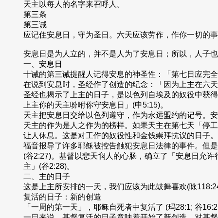
天主以每人的名字来召呼人。
第三条
第三诫
应记住安息日，守为圣日。六天应该劳作，作你一切的事；但
安息日是为人立的，并不是人为了安息日；所以，人子也是安息
一、安息日
十诫的第三诫提醒人记得安息的神圣性：「第七日应完全安息
在说到安息时，圣经作了创造的纪念：「因为上主在六天内
圣经也揭示了上主的日子，是以色列自埃及的奴役中获得
上主你的天主吩咐你守安息日」(申5:15)。
天主把安息日交给以色列遵守，作为永远盟约的记号。安
天主的作为是人之作为的榜样。如果天主在第七天「停工休息
让人休息。这是对工作的奴役性和金钱崇拜抗议的日子。
福音报导了许多耶稣被控告触犯安息日法律的事件。但是
(谷2:27)。基督以悲天悯人的心肠，确立了「安息日允
主」(谷2:28)。
二、主的日子
这是上主所安排的一天，我们应该为此鼓舞喜欢(咏118:24
复活的日子：新的创造
「一周的第一天」，耶稣自死者中复活了 (玛28:1; 谷1
一日来说，基督复活的日子意味着开始了新创造。对基督徒来说，这