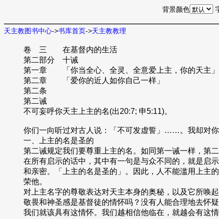
背景颜色
天主教图书中心
->
书库首页
->
天主教教理
卷 三 在基督内的生活
第二部分 十诫
第一章 「你当全心、全灵、全意爱上主，你的天主」
第二章 「爱你的近人如你自己一样」
第二条
第二诫
不可妄呼你天主上主的名(出20:7; 申5:11)。
你们一向听过对古人说：「不可发虚誓」……。我却对你们说：
一、上主的名是圣的
第二诫规定我们要尊重上主的名。如同第一诫一样，第二
在所有启示的话中，其中有一句是与众不同的，就是启示
和亲密。「上主的名是圣的」。因此，人不能滥用上主的
荣他。
对上主名字的尊敬表达对天主本身的奥秘，以及它所唤起
敬畏和神圣感是基督徒的情怀吗？没有人能合理地去怀疑
我们就该具有这情怀。我们越相信他临在，就越会有这情