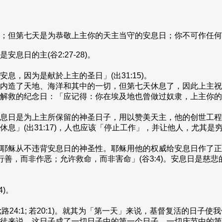
第七天是为恭敬上主你的天主当守的安息日；你不可作任何工作(出
日的主(谷2:27-28)。
，因为是献於上主的圣日」(出31:15)。
造了天地、海洋和其中的一切，但第七天休息了，因此上主祝福了
解救的纪念日：「应记得：你在埃及地也曾做过奴隶，上主你的
息日是为上主所保留的神圣日子，用以赞美天主，他的创世工程
」(出31:17)，人也应该「停止工作」，并让他人，尤其是穷人
耶稣从不违背安息日的神圣性。耶稣用他的权威给安息日作了正
许行善，而非作恶；允许救命，而非害命」(谷3:4)。安息日是
)。
6:2;路24:1; 若20:1)。就其为「第一天」来说，基督复活
日子成了一切日子中的第一个日子，一切庆节中的第一个庆节，主的日子(he