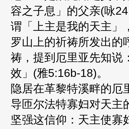
容之子息」的父亲(咏24
谓「上主是我的天主」
罗山上的祈祷所发出的
祷，提到厄里亚先知说
效」(雅5:16b-18)。
隐居在革黎特溪畔的厄
导匝尔法特寡妇对天主
坚强这信仰：天主使寡