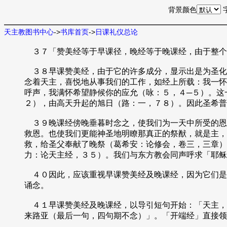
背景颜色
天主教图书中心
->
书库首页
->
日课礼仪总论
３７「赞美经等于早课径，晚经等于晚课经，由于整个
３８早课赞美经，由于它的许多成分，显示出是为圣化
念着天主，喜悦地从事我们的工作，如经上所载：我一怀
呼声，我满怀希望静候你的应允（咏：５，４─５）。这
２），由高天升起的旭日（路：一，７８）。因此圣希普
３９晚课经傍晚垂暮时念之，使我们为一天中所受的恩
救恩。也使我们更能神圣地明瞭那真正的祭猷，就是主，
救，给圣父奉献了晚祭（葛希安：论修会，卷三，三章）
力：论天主经，３５）。我们与东方教会同声呼求「耶稣
４０因此，应该重视早课赞美经及晚课经，因为它们是
诵念。
４１早课赞美经及晚课经，以导引短句开始：「天主，
来路亚（最后一句，四句期不念）」。「开端经」直接领