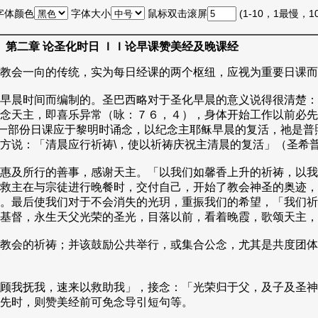
字体颜色
字体大小
鼠标双击滚屏
(1-10，1最慢，
第二章 论圣化时日 ＩＩ论早课赞美经及晚课经
教会一向的传统，实为每日经课的两个枢纽，应视为重要日课而
早晨时间而编制的。圣巴西略对于圣化早晨的意义说得很清楚：
念天主，即喜乐异常（咏：７６，４），身体开始工作以前必先
一部份日课应于黎明时诵念，以纪念主耶稣早晨的复活，祂是普
方说：「清晨应行祈祷\，使以祈祷庆祝主清晨的复活」（圣希
惠及所行的善事，感谢天主。「以我们如馨香上升的祈祷，以我
救主在与宗徒进行晚餐时，交付自己，开始了教会神圣的奥迹，
。最后使我们对于不会消失的光玥，重振我们的希望，「我们祈
基督，永生天父光荣的圣光，目落以前，看着晚霞，歌颂天主，
教会的祈祷；并该鼓励公共举行，或集合公念，尤其是共度团体
顾我抚我，速来以救助我」，接念：「光荣归于父，及子及圣神
先时，则赞美经前可免念导引短句等。