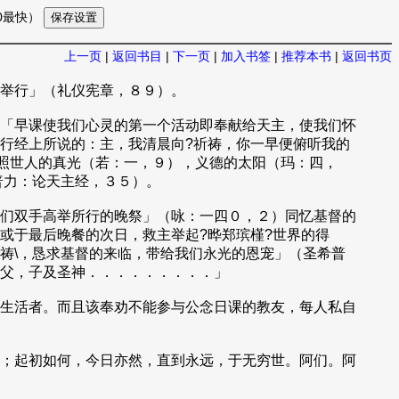
10最快）
上一页
|
返回书目
|
下一页
|
加入书签
|
推荐本书
|
返回书页
举行」（礼仪宪章，８９）。
「早课使我们心灵的第一个活动即奉献给天主，使我们怀
行经上所说的：主，我清晨向?祈祷，你一早便俯听我的
照世人的真光（若：一，９），义德的太阳（玛：四，
普力：论天主经，３５）。
们双手高举所行的晚祭」（咏：一四０，２）同忆基督的
或于最后晚餐的次日，救主举起?晔郑瑸槿?世界的得
祷\，恳求基督的来临，带给我们永光的恩宠」（圣希普
父，子及圣神．．．．．．．．．」
生活者。而且该奉劝不能参与公念日课的教友，每人私自
；起初如何，今日亦然，直到永远，于无穷世。阿们。阿