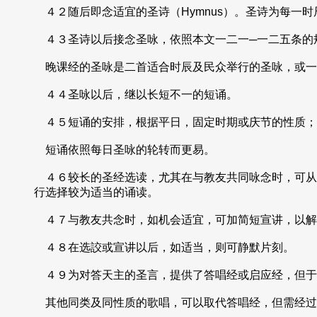
４２随后即念适宜的圣诗（Hymnus）。圣诗为每一
４３圣诗以后接念圣咏，依照本文一二一─一二五条的
晚课经的圣咏是二首适合时辰及民众举行的圣咏，或一
４４圣咏以后，继以长短不一的短诵。
４５短诵的安排，根据平日，固定时期或庆节的性质；
短诵依照每日圣咏的轮转而更易。
４６较长的圣经选读，尤其在与教友共同咏念时，可从
行选择较为适当的诵读。
４７与教友共念时，如机会适宜，可加简短宣讲，以解
４８在选詨或宣讲以后，如适当，则可静默片刻。
４９为对答天主的圣言，提供了答唱经或启应经，但于
其他同类及同性质的歌唱，可以取代答唱经，但需经过