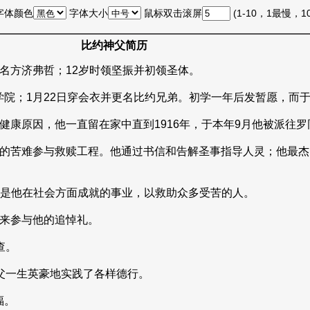
字体颜色
字体大小
鼠标双击滚屏
(1-10，1最慢，
比约神父简历
取名方济弗哲；12岁时领坚振并初领圣体。
院；1月22日穿会衣并更名比约兄弟。初学一年后发暂愿，而于1
于健康原因，他一直留在家中直到1916年，于本年9月他被派往
基督的苦难参与救赎工程。他通过书信和告解圣事指导人灵；他最
医院是他在社会方面成就的事业，以救助众多受苦的人。
地来参与他的追悼礼。
查。
神父一生英豪地实践了各样德行。
福。