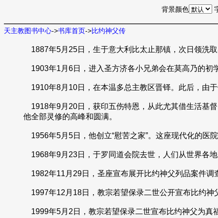
背景颜色
天主教图书中心
->
书库首页
->
比约神父传
1887年5月25日，生于意大利比太止那镇，次日领洗
1903年1月6日，进入圣方济各小兄弟会在莫高乃的初学
1910年8月10日，在本温多总主教区晋铎。此后，由
1918年9月20日，获印五伤特恩，从此尤其借生活
他全部灵修的高峰和圆满。
1956年5月5日，他创立“慰苦之家”。这座现代化的
1968年9月23日，于罗同道会院去世，人们从世界各
1982年11月29日，圣座宣布展开比约神父列品案件调
1997年12月18日，教宗若望保录二世公开宣布比约
1999年5月2日，教宗若望保录二世宣布比约神父为真