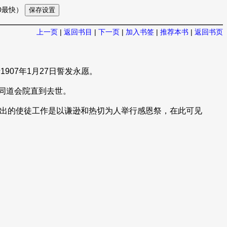
10最快）
上一页
|
返回书目
|
下一页
|
加入书签
|
推荐本书
|
返回书页
907年1月27日誓发永愿。
罗同道会院直到去世。
杰出的使徒工作是以谦逊和热切为人举行感恩祭，在此可见