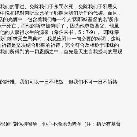
我们的罪过、免除我们于永罚永死，免除我们于邪恶灾
中悦和绝对俯听应允圣子耶稣为我们所作的代祷。而且，
活的光辉中，包含着我们每一个人“因耶稣基督的名”所作
免于死亡，而他的祈求被俯听了，因为他尊敬圣父。他虽
的人获得永生的源泉（希伯来书，5：7-9）。”耶稣亲
当我们祈求天主恩典时，我总应附带一句必要的祷词，这就
们的祈祷是坚决结合耶稣的祈祷，完全符合及相称于耶稣的
我们所得到的一切恩赐之中，首先是天主自我授与的恩赐
的纤维。我们可以一日不吃饭，但我们不可一日不祈祷。
。
必须时刻保持警醒，恒心不渝地为诸圣（注：指所有基督