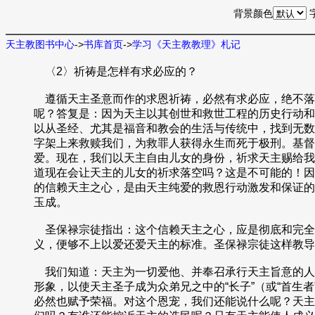
背景颜色
天主教图书中心
->
书库首页
->
学习《天主教教理》札记
〈2〉祈祷是怎样有求必应的？
遵循天主圣意而作的求恩祈祷，必然有求必应，绝不落
呢？答复是：因为天主以其创世和救世工程的历史行动和
以从圣经、尤其是福音和教会的生活与传统中，找到无数
字架上来救赎我们，为救罪人获得永生而死于极刑。基督不
爱。现在，我们以天主自由儿女的身份，祈求天主赐给我
道现在会让天主的儿女的祈求落空吗？这是不可能的！因
的信赖天主之心，是由天主纯爱的救恩行动激发和保证的
玉成。
圣保禄宗徒指出：这个信赖天主之心，应是彻底和完全
义，便够不上以爱还爱天主的标准。圣保禄宗徒这样教导
我们知道：天主为一切爱他、并奉召承行天主旨意的人
形象，以使天主圣子成为众弟兄之中的“长子”（或“首
必然也赋予荣福。对这个恩宠，我们还能说什么呢？天主