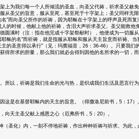
架上为我们每一个人所倾流的圣血，向圣父代祷，祈求圣父赦免
服从圣父的旨意，服从至死，甚至死于十字架上；圣父同样无限
的名”而向圣父所作的祈祷，因为耶稣在十字架上的呼声及死而复
成人的时候，他献上他的祈祷，含泪大声祈求圣父。圣父能救他
德圆满时（注：指在他完成十字架祭献时），他便成为一切服从他
因耶稣的名”而祈祷，就是指服从耶稣和服从天主旨意而祈祷。
主的圣意得以承行”（见：玛窦福音，26：36-46）。只要我
获得所求的胆量，那么我们就必会得到因他的名所求的一切，而
。所以，祈祷是我们生命的光与热，是织成我们生活及思言行为
这是在基督耶稣内的天主的旨意。（得撒洛尼前书，5：17）
向天主圣父献上感恩之心（厄弗所书，5：20）。
神（圣化）内，一刻不停地祈祷，作出种种祈祷与祈求。为此，