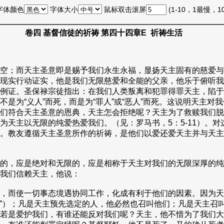
字体颜色
字体大小
鼠标双击滚屏
(1-10，1最慢，
卷四 基督信徒的祈祷 第四十四章E 祈祷生活
空；而天主圣意即是赐予我们永生永福，显扬天主固有的慈爱与
现实行动证实，他是我们无限慈爱和全能的父亲，他乐于俯听我
例证。圣保禄宗徒指出：在我们人类叛离和犯罪得罪天主，陷于
是为“义人”而死，而是为“罪人”或“恶人”而死。这说明天主
们符合天主圣意的恩典，天主怎会拒绝呢？天主为了救赎我们脱
为天主以无限的纯爱热爱我们。（见：罗马书，5：5-11）。
。教友遵循天主圣意所作的祈祷，是他们以爱还爱天主并与天主
的，应是绝对和无限的，应是相称于天主对我们的无限深厚的纯
我们信赖天主，他说：
，而使一切事态境遇协同工作，化成有利于他们的因素。因为天
生者”）；凡是天主预先选定的人，他必然也召叫他们；凡是天主
若是爱护我们，有谁还能反对我们呢？天主，他不惜为了我们大