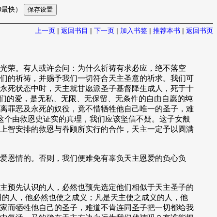
10最快）
上一页
|
返回书目
|
下一页
|
加入书签
|
推荐本书
|
返回书页
光荣。有人或许会问：为什么祈祷有求必应，绝不落空
们的祈祷，并赐予我们一切符合天主圣意的祈求。我们可
永死状态中时，天主就甘愿派圣子基督降生成人，死于十
对我们的爱，是无私、无限、无保留、无条件的自由自愿的纯
离罪恶及永死的奴役，竟不惜牺牲他自己唯一的圣子，难
对这个由救恩史证实的真理，我们应该坚信不疑。这子女般
上智安排的救恩与眷顾所实行的合作，天主一定予以圆满
爱恩情的。否则，我们便难免有辜负天主恩爱的负心负
主预先认识的人，必然也预先选定他们相似于天主圣子的
召叫的人，他必然也使之成义；凡是天主使之成义的人，他
家而牺牲他自己的圣子，难道不肯连同圣子把一切都给我