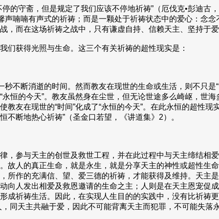
停的守斋，但是规定了我们应该不停地祈祷”（厄伐克•彭迪古，
鼓馨声喃喃有声式的祈祷；而是一颗处于祈祷状态中的爱心：念
战，而在这场祈祷之战中，只有谦虚自持、信赖天主、坚持于爱
我们获得光照与生命。这三个有关祈祷的超性现实是：
秒不断消逝的时间。然而教友在现世的生命或生活，则不只是“时
“永恒的今天”。教友虽然身在尘世，但无论世途多么崎岖，世
教友在现世的“时间”化成了“永恒的今天”。在此永恒的超性现
恒不断地热心祈祷”（圣金口若望，《讲道集》2）。
律，参与天主的创世及救世工程，并在此过程中与天主缔结相爱
。故人的真正生命，就是永生，就是分享天主的神性或超性生命
，所作的充满信、望、爱三德的祈祷，才能获得及维持。天主是
动向人发出相爱及救恩邀请的生命之主；人则是在天主恩宠促成
形成祈祷生活。因此，在实现人生目的的实践中，没有比祈祷更
祈祷的人，同天主共融于爱，因此不可能背离天主而犯罪，不可能失