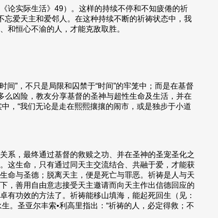
《论实际生活》49）。这样的持续不停和不知疲倦的祈
念不忘爱天主和爱邻人。在这种持续不断的祈祷状态中，我
、和恒心不渝的人，才能克敌取胜。
间”，不只是局限和囚禁于“时间”的牢笼中；而是在基督
海多么凶险，教友分享基督的圣神与超性生命及生活，并在
实中，“我们无论是走在熙熙攘攘的闹市，或是独步于小道
关系，最终通过基督的救赎之功、并在圣神的圣宠圣化之
。这生命，只有通过同天主交流结合、共融于爱，才能获
生命与圣德；脱离天主，便是死亡与罪恶。祈祷是人与天
下，善用自由意志接受天主邀请而向天主作出信德回应的
卓有功效的方法了。祈祷能移山填海，能起死回生（见：
落永生。圣亚尔丰索•利高里指出：“祈祷的人，必定得救；不