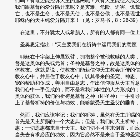
们吗？有谁还能控诉天主的选民呢？只有天主能使人成义
我们跟基督的爱分隔开来呢？是灾难、危险、迫害、饥荒
亡，也不是生命，也不是天使，也不是公侯，也不是现世
耶稣内的天主纯爱分隔开来！（见：罗马书，8：26-39
在这里，不分犹太人或希腊人，所有的人都有同一位上主
圣奥思定指出：“天主要我们在祈祷中运用我们的意愿（
耶稣在十字架上伸展双臂，拥抱整个被他救赎的人类，同
督是这奥体的头或元首；圣神是基督之神，故是这奥体的
体教友。这就是说，使教友们能藉信仰天主教会所传的信
教友心中，并居住于教友心中，以其带来的圣宠、神恩、
宠的帮助和促成，善用自由意志，作出信仰服从天主旨意
我们心中一手促成的，而不是靠我们本性的人力形成的；
奥体的肢体，我们的祈祷是基督之神（即圣神）一手引导
上了基督祈祷的价值与功效，能够蒙受天主圣父的垂青，
然而，我们应该牢记：我们的祈祷，虽然有天主所赐的“
首先是天主所赐的一个大恩典；但是，我们向天主祈祷，
惠；一切恩惠都来自于天主。我们切不可本末倒置，而应
当失去有求必应的功效，因为它必然不是来自于圣神圣宠