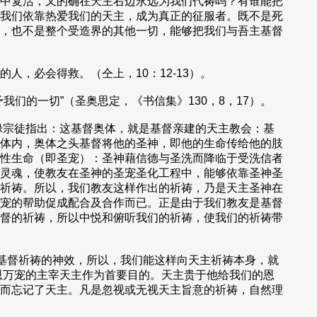
中复活，又的确在天主右边永远为我们代祷吗？有谁能把
我们依靠热爱我们的天主，成为真正的征服者。既不是死
，也不是整个受造界的其他一切，能够把我们与吾主基督
，必会得救。（仝上，10：12-13）。
的一切”（圣奥思定，《书信集》130，8，17）。
禄宗徒指出：这基督奥体，就是基督亲建的天主教会：基
体内，奥体之头基督将他的圣神，即他的生命传给他的肢
性生命（即圣宠）：圣神藉信德与圣洗而降临于受洗信者
灵魂，使教友在圣神的圣宠圣化工程中，能够依靠圣神圣
祈祷。所以，我们教友这样作出的祈祷，乃是天主圣神在
宠的帮助促成配合及合作而已。正是由于我们教友是基督
督的祈祷，所以中悦和俯听我们的祈祷，使我们的祈祷带
基督祈祷的神效，所以，我们能这样向天主祈祷本身，就
万恩万宠的主宰天主作为首要目的。天主贵于他给我们的恩
而忘记了天主。凡是忽视或无视天主旨意的祈祷，自然理