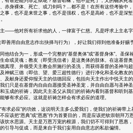
，有谁还能判罪定狱呢？基督耶稣，他不是死了，又的确从死者
、赤身裸体、死亡、或刀剑吗？…都不是！在所有这些考验中，
之事，也不是来世之事，也不是强权，也不是高岭，也不是深堑
）。
——他对所有祈求他的人，一律富于仁慈。凡是呼求上主名字的人
即善用自由意志作出抉择与行为），好让我们得到他准备好赐予我们
他结合为一，形成一个完整的“基督奥体”或“基督身体”。圣保
生命或灵魂；教友（即受洗信者）是这奥体的肢体。在这基督奥
德真理、并领受天主教会所施行的圣洗，而获得基督的圣神与超
及神赋三德（即信、望、爱三超性德行）进行净化和圣化教友的
、及献身还爱仰报天主的信德回应，包括向天主作出中悦天主的
我们只是在基督内自由自愿接受圣神圣宠，并自由自愿与圣神圣
和玉成的祈祷，因此天主圣父从我们的祈祷内看到基督和听到基
能够有求必应。这就是祈祷怎样会有求必应的道理。
有求必应”的功效，这说明天主多么爱我们，使我们的祈祷带上
不应该把“恩典”或“恩惠”作为首要目的，而是应该把钦崇朝拜
该饮水思源。天主是万恩万宠的根源，我们切不可得到了恩惠，
的引导与促成，而是来自于我们妄用自由意志的私欲偏情。