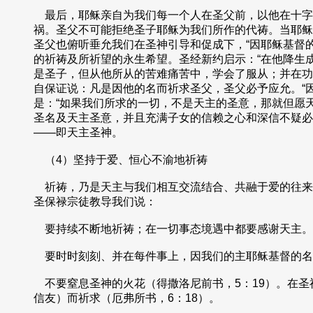
最后，耶稣亲自为我们每一个人在圣父前，以他在十字
祸。圣父不可能拒绝圣子耶稣为我们所作的代祷。当耶稣
圣父也俯听垂允我们在圣神引导和促成下，“因耶稣基督
的祈祷及所祈望的永生希望。圣经新约启示：“在他降生
是圣子，但从他所从的苦难痛苦中，学会了服从；并在功
自保证说：凡是因他的名而祈求圣父，圣父必予应允。“
是：“如果我们所求的一切，不是天主的圣意，那就但愿天
圣名及天主圣意，并且充满子女的信赖之心和深信不疑必
——即天主圣神。
（4）坚持于爱、恒心不渝地祈祷
祈祷，乃是天主与我们相互交流结合、共融于爱的往来
圣保禄宗徒教导我们说：
要持续不断地祈祷；在一切事态境遇中都要感谢天主。因
要时时刻刻、并在每件事上，因我们的主耶稣基督的名，
不要窒息圣神的火花（得撒洛尼前书，5：19）。在圣
信友）而祈求（厄弗所书，6：18）。