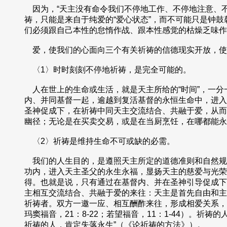
因为，“天主没有命令我们不停地工作、不停地注意、不
祷，只能是来自于纯爱的“爱心状态”，而不可能只是钟
们必须跟自己本性的怠惰作战、跟本性感觉的枯燥乏味作
爱，使我们的心面向三个有关祈祷的信德现实开放，使
〈1〉时时刻刻不停地祈祷，是完全可能的。
人在世上的生命或生活，就是天主所给的“时间”，一分一
内、并同基督一起，逾越到复活基督的永恒生命中，进入
圣神促成下，在祈祷中同天主交流结合、共融于爱，从而使
幽径；无论是在买卖交易，或是在当厨烹饪，在哪都能永
〈2〉祈祷是维持生命不可或缺的必需。
我们的人生目的，是遵照天主所定的道德准则和自然规
功内，进入天主圣父的永生永福，显扬天主的慈爱与光荣
得。也就是说，只有通过在基督内、并在圣神引导促成下
主相互交流结合、共融于爱的来往：天主是首先自由和主
祈祷者。双方一邀一应、相互酬酢来往，形成相爱关系，
玛窦福音，21：8-22；若望福音，11：1-44）。
祈祷的人，肯定失落永生”（《论祈祷的方法》）。