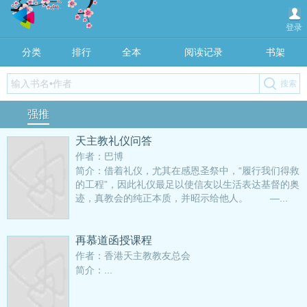
登录
分类
排行
全本
阅读记录
书架
强推
天主教礼仪问答
作者：巴博
简介：借着礼仪，尤其在感恩圣祭中，“履行我们得救
的工程”，因此礼仪最足以使信友以生活表达基督的奥
迹，真教会的纯正本质，并昭示给他人。 —...
再慕道函授课程
作者：香港天主教教友总会
简介：...