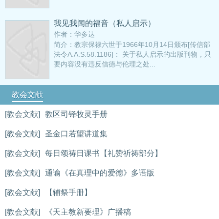
我见我闻的福音（私人启示）
作者：华多达
简介：教宗保禄六世于1966年10月14日颁布[传信部
法令A.A.S.58.1186]： 关于私人启示的出版刊物，只
要内容没有违反信德与伦理之处...
教会文献
[教会文献]
教区司铎牧灵手册
[教会文献]
圣金口若望讲道集
[教会文献]
每日颂祷日课书【礼赞祈祷部分】
[教会文献]
通谕《在真理中的爱德》多语版
[教会文献]
【辅祭手册】
[教会文献]
《天主教新要理》广播稿