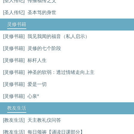
[圣人传纪]
传播福传之父
[圣人传纪]
圣本笃的身世
灵修书籍
[灵修书籍]
我见我闻的福音（私人启示）
[灵修书籍]
灵修的七个阶段
[灵修书籍]
标杆人生
[灵修书籍]
神圣的软弱：透过情绪走向上主
[灵修书籍]
爱是一切
[灵修书籍]
心泉*
教友生活
[教友生活]
天主教礼仪问答
[教友生活]
每日颂祷【诵读日课部分】