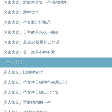
[名家大师]
雅歌讲道集（圣伯尔纳多）
[名家大师]
爱中契合
[名家大师]
圣奥斯定忏悔录
[名家大师]
天主教是怎么一回事
[名家大师]
最后14堂星期二的课
[名家大师]
美，就是心中有爱
圣人传记
[圣人传纪]
比约神父传
[圣人传纪]
圣女傅天娜神圣慈悲日记
[圣人传纪]
圣女傅天娜日记全集
[圣人传纪]
雷蒙纳尔的一生