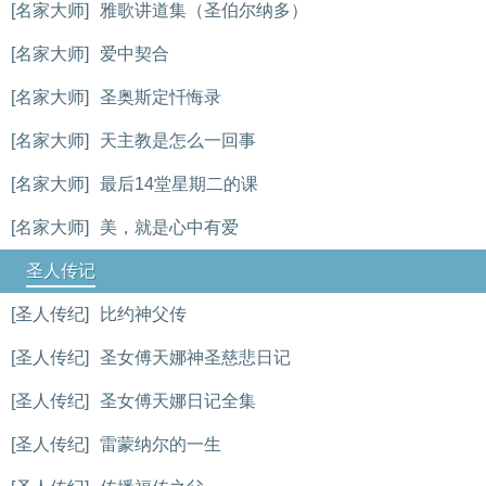
[名家大师]
雅歌讲道集（圣伯尔纳多）
[名家大师]
爱中契合
[名家大师]
圣奥斯定忏悔录
[名家大师]
天主教是怎么一回事
[名家大师]
最后14堂星期二的课
[名家大师]
美，就是心中有爱
圣人传记
[圣人传纪]
比约神父传
[圣人传纪]
圣女傅天娜神圣慈悲日记
[圣人传纪]
圣女傅天娜日记全集
[圣人传纪]
雷蒙纳尔的一生