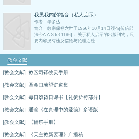
我见我闻的福音（私人启示）
作者：华多达
简介：教宗保禄六世于1966年10月14日颁布[传信部
法令A.A.S.58.1186]： 关于私人启示的出版刊物，只
要内容没有违反信德与伦理之处...
教会文献
[教会文献]
教区司铎牧灵手册
[教会文献]
圣金口若望讲道集
[教会文献]
每日颂祷日课书【礼赞祈祷部分】
[教会文献]
通谕《在真理中的爱德》多语版
[教会文献]
【辅祭手册】
[教会文献]
《天主教新要理》广播稿