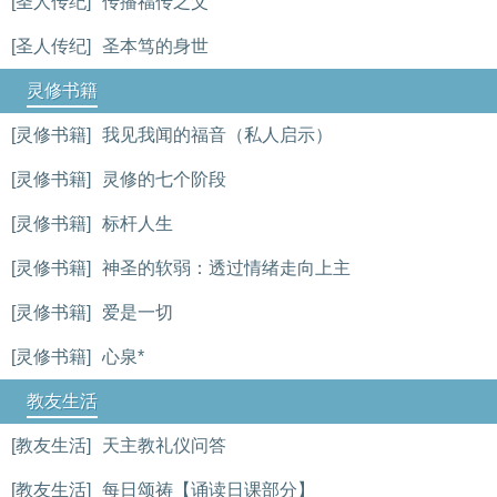
[圣人传纪]
传播福传之父
[圣人传纪]
圣本笃的身世
灵修书籍
[灵修书籍]
我见我闻的福音（私人启示）
[灵修书籍]
灵修的七个阶段
[灵修书籍]
标杆人生
[灵修书籍]
神圣的软弱：透过情绪走向上主
[灵修书籍]
爱是一切
[灵修书籍]
心泉*
教友生活
[教友生活]
天主教礼仪问答
[教友生活]
每日颂祷【诵读日课部分】