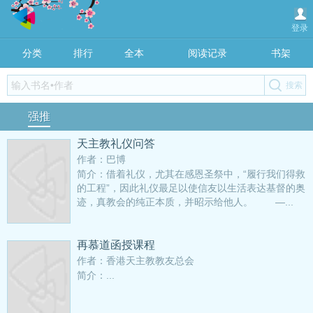
登录
分类
排行
全本
阅读记录
书架
强推
天主教礼仪问答
作者：巴博
简介：借着礼仪，尤其在感恩圣祭中，“履行我们得救
的工程”，因此礼仪最足以使信友以生活表达基督的奥
迹，真教会的纯正本质，并昭示给他人。 —...
再慕道函授课程
作者：香港天主教教友总会
简介：...