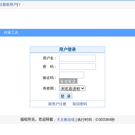
注册新用户
]！
作家工具
用户登录
用户名：
密 码：
验证码：
有效期：
新用户注册
取回密码
版权所无，欢迎转载
：
天主教在线
| 执行时间：0.003364秒