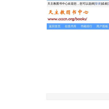
天主教图书中心欢迎您，您可以选择[
登录
]或者[
返回首页
在线书库
书籍排行
用户面板