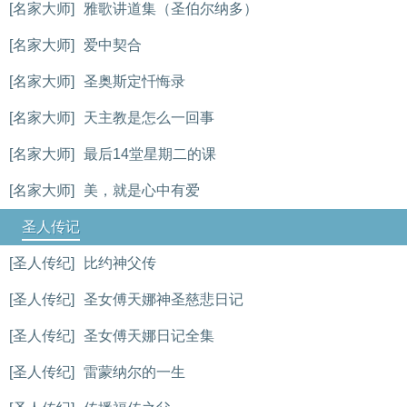
[名家大师]
雅歌讲道集（圣伯尔纳多）
[名家大师]
爱中契合
[名家大师]
圣奥斯定忏悔录
[名家大师]
天主教是怎么一回事
[名家大师]
最后14堂星期二的课
[名家大师]
美，就是心中有爱
圣人传记
[圣人传纪]
比约神父传
[圣人传纪]
圣女傅天娜神圣慈悲日记
[圣人传纪]
圣女傅天娜日记全集
[圣人传纪]
雷蒙纳尔的一生