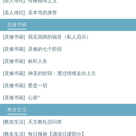
[圣人传纪]
传播福传之父
[圣人传纪]
圣本笃的身世
灵修书籍
[灵修书籍]
我见我闻的福音（私人启示）
[灵修书籍]
灵修的七个阶段
[灵修书籍]
标杆人生
[灵修书籍]
神圣的软弱：透过情绪走向上主
[灵修书籍]
爱是一切
[灵修书籍]
心泉*
教友生活
[教友生活]
天主教礼仪问答
[教友生活]
每日颂祷【诵读日课部分】