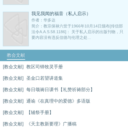
我见我闻的福音（私人启示）
作者：华多达
简介：教宗保禄六世于1966年10月14日颁布[传信部
法令A.A.S.58.1186]： 关于私人启示的出版刊物，只
要内容没有违反信德与伦理之处...
教会文献
[教会文献]
教区司铎牧灵手册
[教会文献]
圣金口若望讲道集
[教会文献]
每日颂祷日课书【礼赞祈祷部分】
[教会文献]
通谕《在真理中的爱德》多语版
[教会文献]
【辅祭手册】
[教会文献]
《天主教新要理》广播稿