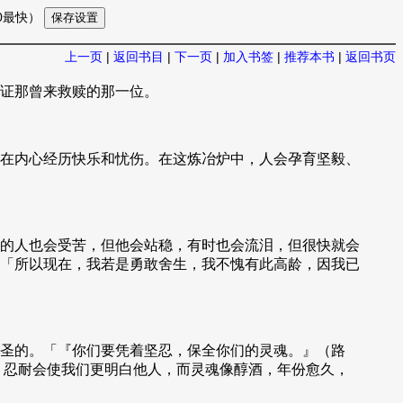
10最快）
上一页
|
返回书目
|
下一页
|
加入书签
|
推荐本书
|
返回书页
证那曾来救赎的那一位。
在内心经历快乐和忧伤。在这炼冶炉中，人会孕育坚毅、
的人也会受苦，但他会站稳，有时也会流泪，但很快就会
「所以现在，我若是勇敢舍生，我不愧有此高龄，因我已
圣的。「『你们要凭着坚忍，保全你们的灵魂。』（路
」忍耐会使我们更明白他人，而灵魂像醇酒，年份愈久，