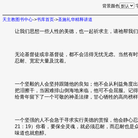
背景颜色
天主教图书中心
->
书库首页
->
圣施礼华精释讲道
让我们思想一些人性的美德，也一起祈求主，请祂帮我们
无论基督徒或非基督徒，都不会活得无忧无虑。当然有时
忍耐、宽宏大量及沈着。
一个坚毅的人会坚持跟随他的良知；他不会从利益角度出
把泪擦干，当困难排山倒海地来临，他可不会屈服。记得
给青年留下了一个可敬的神圣法律，甘心牺牲的高尚榜样。
一个坚强的人不会急于寻求实行美德的赏报，他会静心忍
21：19）你看，要保全灵魂，就必须忍耐，而忍耐也
味道也就愈醇。