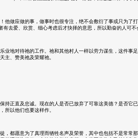
！他做应做的事，做事时也很专注，绝不会敷衍了事或只为了打
igo，而后者有去爱、欣赏、细心考虑后才抉择的意思，所以勤奋的
乐业地对待祂的工作。祂和其他村人一样以劳力谋生，这件事足
天主、赞美祂及荣耀祂。
保持正直及忠诚。现在的人是否已放弃了可靠这美德？是否它已
，所以他们也要这样作。
徒，都愿意为了真理而牺牲名声及荣誉，其中也包括不是常常那