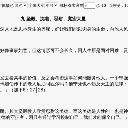
字体颜色
字体大小
鼠标双击滚屏
(1-10，1最慢，
九 坚毅、沈着、忍耐、宽宏大量
深入地反思祂降生的奥秘，好让我们能以肉身的生命，向他人见
好像事事如意，但这情形可不会长久，因人生原是面对困难，及
发去看某事的价值，反之会考虑这事如何能服务他人。一个坚强
玛加伯传下的老人厄肋阿匝尔吗？他宁死也不违反天主的法律：
」（加下6：27│28）
耐。其实坚毅教人欣赏忍耐这美德，而这美德是人性的，也是神
是众德的守护者，因只有通过学习控制自己，我们才能保全自己。