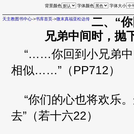
背景颜色
字体颜色
字体大小
二、“
天主教图书中心
->
书库首页
->
微末真福亚松达传
兄弟中间时，抛
“……你回到小兄弟中
相似……”（PP712）
“你们的心也将欢乐。
去”（若十六22）