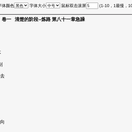
字体颜色
字体大小
鼠标双击滚屏
(1-10，1最慢，
卷一 清楚的阶段--炼路 第八十一章急躁
不
别
去
向