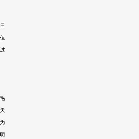
日
但
过
，
毛
天
为
明