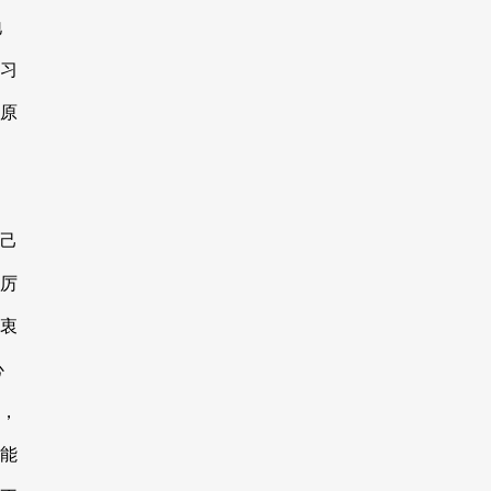
地
习
原
己
厉
衷
心
，
能