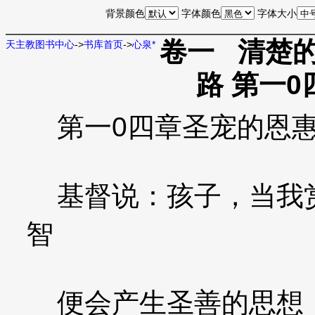
背景颜色
字体颜色
字体大小
卷一 清楚的
天主教图书中心
->
书库首页
->
心泉*
路 第一
第一0四章圣宠的恩
基督说：孩子，当我赏
智
便会产生圣善的思想，