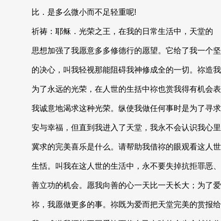
比．是多么微小而不足轻重呢!
祈祷：耶稣．光荣之王，在我的日常生活中，天堂的
思想加强了我愿意多多修德行的愿望。它给了我一个坚
的决心，叫我轻视那能阻碍我神修成全的一切。祢造我
为了永远的光荣，在人世的生括中祢也赏我得有机会表
我诚意地渴求这种光荣。纵使我做任何事时是为了寻求
安与幸福，但直到我进入了天堂，我永不会认识我心里
冀求的完美喜乐是什么。请帮助我借祢的眼观看这人世
生恬。叫我在这人世的生活中，永不要失掉抗拒罪恶、
善立功的机会。愿我向善的心一天比一天长大；为了爱
祢，我愿做更多的事。祢既为爱而把天堂完美的赏报给