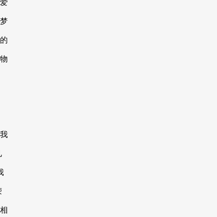
爱
梦
的
物
我
见
我
荣
相