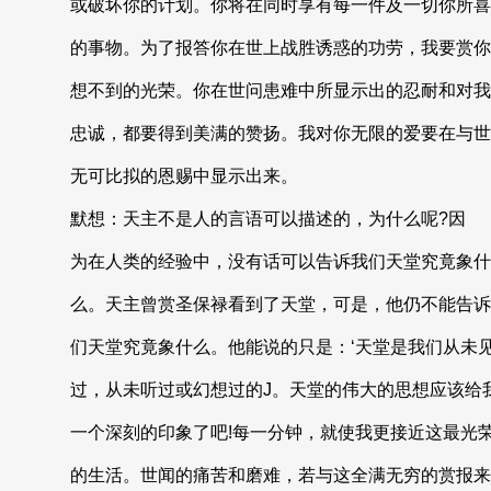
或破坏你的计划。你将在同时享有每一件及一切你所喜
的事物。为了报答你在世上战胜诱惑的功劳，我要赏你
想不到的光荣。你在世问患难中所显示出的忍耐和对我
忠诚，都要得到美满的赞扬。我对你无限的爱要在与世
无可比拟的恩赐中显示出来。
默想：天主不是人的言语可以描述的，为什么呢?因
为在人类的经验中，没有话可以告诉我们天堂究竟象什
么。天主曾赏圣保禄看到了天堂，可是，他仍不能告诉
们天堂究竟象什么。他能说的只是：‘天堂是我们从未
过，从未听过或幻想过的J。天堂的伟大的思想应该给
一个深刻的印象了吧!每一分钟，就使我更接近这最光
的生活。世闻的痛苦和磨难，若与这全满无穷的赏报来