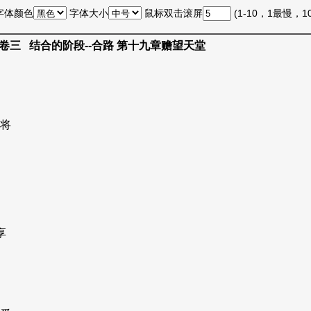
字体颜色
字体大小
鼠标双击滚屏
(1-10，1最慢，
卷三 结合的阶段--合路 第十九章赡望天堂
将
享