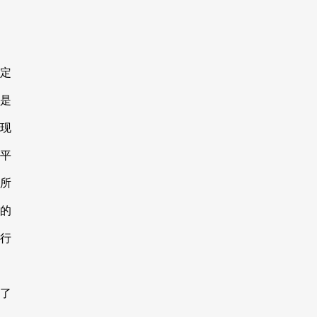
定
是
现
平
所
的
行
了