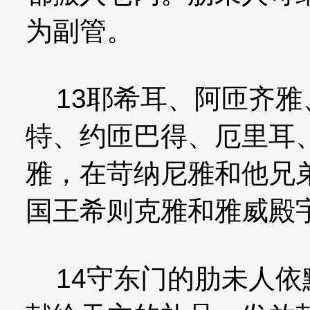
为副管。
13耶希耳、阿匝齐雅
特、约匝巴得、厄里耳
雅，在苛纳尼雅和他兄
国王希则克雅和雅威殿
14守东门的肋未人依