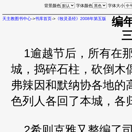
背景颜色
字体颜色
字体大小
编年
天主教图书中心
->
书库首页
->
《牧灵圣经》2008年第五版
1逾越节后，所有在那
城，捣碎石柱，砍倒木
弗辣因和默纳协各地的
色列人各回了本城，各
2希则克雅又整编了司