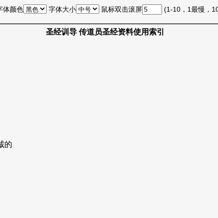
字体颜色
字体大小
鼠标双击滚屏
(1-10，1最慢，
圣经训导 传道员圣经资料使用索引
诚的