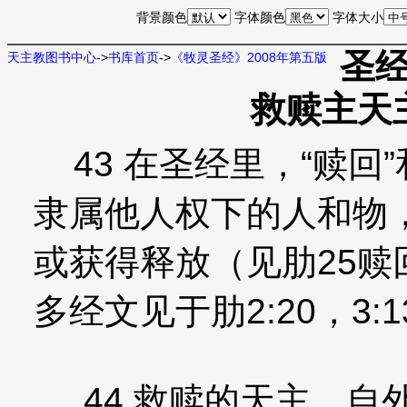
背景颜色
字体颜色
字体大小
圣经
天主教图书中心
->
书库首页
->
《牧灵圣经》2008年第五版
救赎主天
43 在圣经里，“赎回
隶属他人权下的人和物
或获得释放（见肋25
多经文见于肋2:20，3:
44 救赎的天主，自