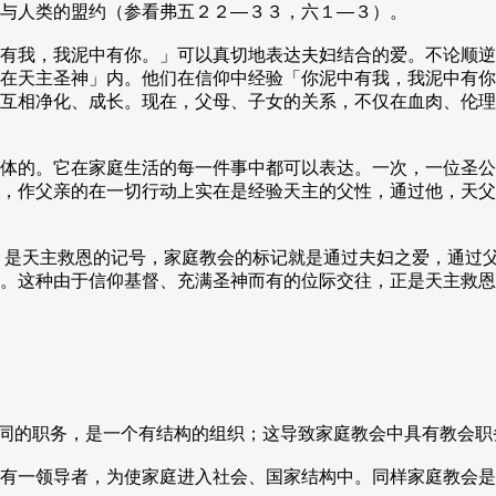
与人类的盟约（参看弗五２２—３３，六１—３）。
有我，我泥中有你。」可以真切地表达夫妇结合的爱。不论顺逆
在天主圣神」内。他们在信仰中经验「你泥中有我，我泥中有你
互相净化、成长。现在，父母、子女的关系，不仅在血肉、伦理
体的。它在家庭生活的每一件事中都可以表达。一次，一位圣公
，作父亲的在一切行动上实在是经验天主的父性，通过他，天父
，是天主救恩的记号，家庭教会的标记就是通过夫妇之爱，通过
。这种由于信仰基督、充满圣神而有的位际交往，正是天主救恩
同的职务，是一个有结构的组织；这导致家庭教会中具有教会职
有一领导者，为使家庭进入社会、国家结构中。同样家庭教会是