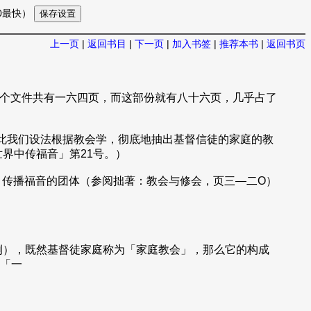
10最快）
上一页
|
返回书目
|
下一页
|
加入书签
|
推荐本书
|
返回书页
任务。整个文件共有一六四页，而这部份就有八十六页，几乎占了
质。因此我们设法根据教会学，彻底地抽出基督信徒的家庭的教
界中传福音」第21号。）
）传播福音的团体（参阅拙著：教会与修会，页三—二O）
例），既然基督徒家庭称为「家庭教会」，那么它的构成
「一