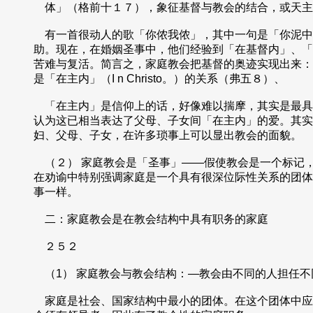
体」（格前十１７），象征基督与教会的结合，或天主
有一首很动人的歌「你侬我侬」，其中一句是「你泥中
助。现在，在婚姻圣事中，他们经验到「在基督内」、「
苦难与复活。简言之，家庭教会把基督的奥迹实现出来：
是「在主内」（I n Christo。）的关系（弗五８）、
「在主内」是信仰上的话，好像难以揣摩，其实是最具
认为这已相当表达了父母、子女间「在主内」的爱。其实
妇、父母、子女，在许多琐事上可以显出教会的面貌。
（２） 家庭教会是「圣事」——假使教会是一个标记
在劝谕中特别强调家庭是一个具有很深位际性关系的团体
事一样。
二：家庭教会是在教会结构中具有职务的家庭
２５２
（1） 家庭教会与教会结构：—教会由不同的人担任不
家庭是社会、国家结构中最小的团体。在这个团体中应