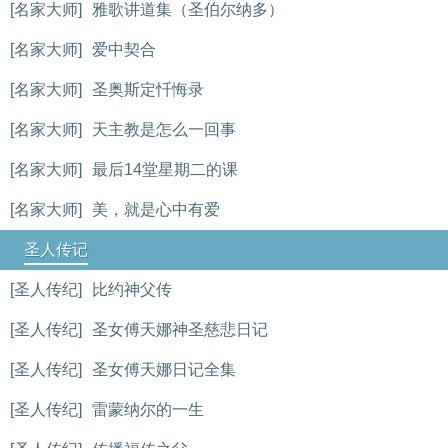
[名家大师]
雅歌讲道集（圣伯尔纳多）
[名家大师]
爱中契合
[名家大师]
圣奥斯定忏悔录
[名家大师]
天主教是怎么一回事
[名家大师]
最后14堂星期二的课
[名家大师]
美，就是心中有爱
圣人传记
[圣人传纪]
比约神父传
[圣人传纪]
圣女傅天娜神圣慈悲日记
[圣人传纪]
圣女傅天娜日记全集
[圣人传纪]
雷蒙纳尔的一生