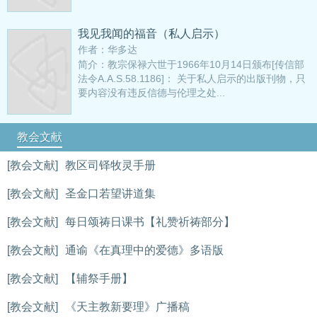
我见我闻的福音（私人启示）
作者：华多达
简介：教宗保禄六世于1966年10月14日颁布[传信部
法令A.A.S.58.1186]： 关于私人启示的出版刊物，只
要内容没有违反信德与伦理之处...
教会文献
[教会文献]
教区司铎牧灵手册
[教会文献]
圣金口若望讲道集
[教会文献]
每日颂祷日课书【礼赞祈祷部分】
[教会文献]
通谕《在真理中的爱德》多语版
[教会文献]
【辅祭手册】
[教会文献]
《天主教新要理》广播稿