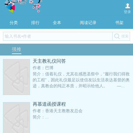
登录
分类
排行
全本
阅读记录
书架
强推
天主教礼仪问答
作者：巴博
简介：借着礼仪，尤其在感恩圣祭中，“履行我们得救
的工程”，因此礼仪最足以使信友以生活表达基督的奥
迹，真教会的纯正本质，并昭示给他人。 —...
再慕道函授课程
作者：香港天主教教友总会
简介：...