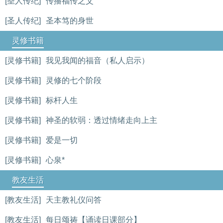
[圣人传纪]
传播福传之父
[圣人传纪]
圣本笃的身世
灵修书籍
[灵修书籍]
我见我闻的福音（私人启示）
[灵修书籍]
灵修的七个阶段
[灵修书籍]
标杆人生
[灵修书籍]
神圣的软弱：透过情绪走向上主
[灵修书籍]
爱是一切
[灵修书籍]
心泉*
教友生活
[教友生活]
天主教礼仪问答
[教友生活]
每日颂祷【诵读日课部分】