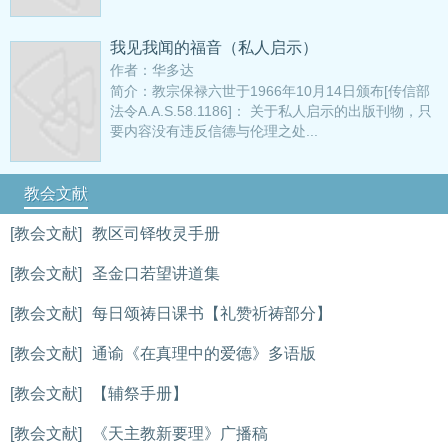
我见我闻的福音（私人启示）
作者：华多达
简介：教宗保禄六世于1966年10月14日颁布[传信部
法令A.A.S.58.1186]： 关于私人启示的出版刊物，只
要内容没有违反信德与伦理之处...
教会文献
[教会文献]
教区司铎牧灵手册
[教会文献]
圣金口若望讲道集
[教会文献]
每日颂祷日课书【礼赞祈祷部分】
[教会文献]
通谕《在真理中的爱德》多语版
[教会文献]
【辅祭手册】
[教会文献]
《天主教新要理》广播稿