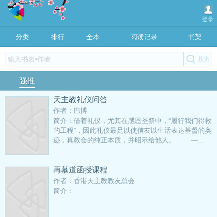
登录
分类
排行
全本
阅读记录
书架
强推
天主教礼仪问答
作者：巴博
简介：借着礼仪，尤其在感恩圣祭中，“履行我们得救
的工程”，因此礼仪最足以使信友以生活表达基督的奥
迹，真教会的纯正本质，并昭示给他人。 —...
再慕道函授课程
作者：香港天主教教友总会
简介：...