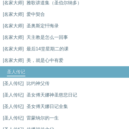
[名家大师]
雅歌讲道集（圣伯尔纳多）
[名家大师]
爱中契合
[名家大师]
圣奥斯定忏悔录
[名家大师]
天主教是怎么一回事
[名家大师]
最后14堂星期二的课
[名家大师]
美，就是心中有爱
圣人传记
[圣人传纪]
比约神父传
[圣人传纪]
圣女傅天娜神圣慈悲日记
[圣人传纪]
圣女傅天娜日记全集
[圣人传纪]
雷蒙纳尔的一生