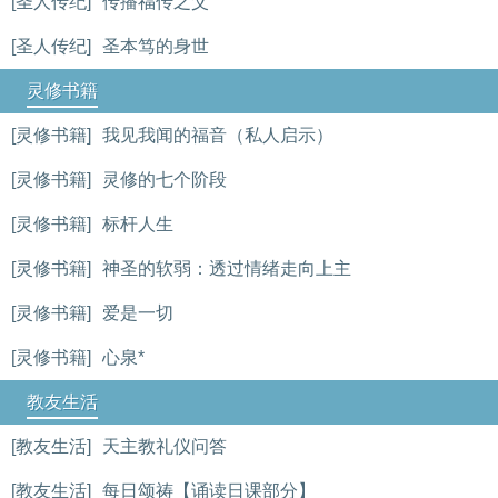
[圣人传纪]
传播福传之父
[圣人传纪]
圣本笃的身世
灵修书籍
[灵修书籍]
我见我闻的福音（私人启示）
[灵修书籍]
灵修的七个阶段
[灵修书籍]
标杆人生
[灵修书籍]
神圣的软弱：透过情绪走向上主
[灵修书籍]
爱是一切
[灵修书籍]
心泉*
教友生活
[教友生活]
天主教礼仪问答
[教友生活]
每日颂祷【诵读日课部分】