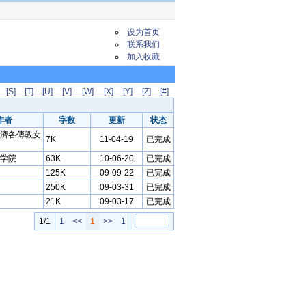
设为首页
联系我们
加入收藏
[S]
[T]
[U]
[V]
[W]
[X]
[Y]
[Z]
[#]
作者
字数
更新
状态
濟各傳教女
7K
11-04-19
已完成
学院
63K
10-06-20
已完成
125K
09-09-22
已完成
250K
09-03-31
已完成
21K
09-03-17
已完成
1/1
1
<<
1
>>
1