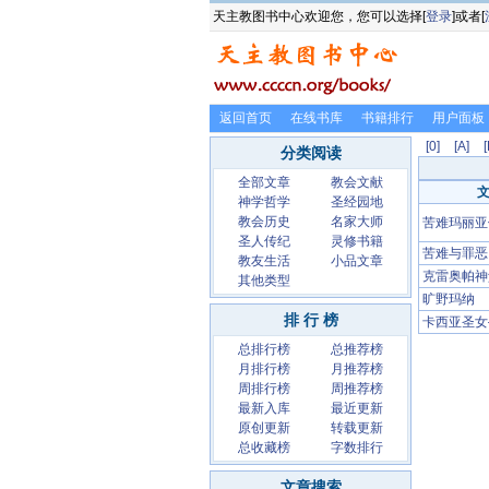
天主教图书中心欢迎您，您可以选择[
登录
]或者[
返回首页
在线书库
书籍排行
用户面板
[0]
[A]
[
分类阅读
全部文章
教会文献
神学哲学
圣经园地
教会历史
名家大师
苦难玛丽亚
圣人传纪
灵修书籍
苦难与罪恶
教友生活
小品文章
克雷奥帕神
其他类型
旷野玛纳
排 行 榜
卡西亚圣女
总排行榜
总推荐榜
月排行榜
月推荐榜
周排行榜
周推荐榜
最新入库
最近更新
原创更新
转载更新
总收藏榜
字数排行
文章搜索