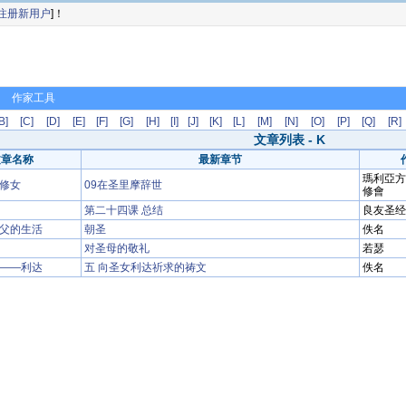
注册新用户
]！
作家工具
B]
[C]
[D]
[E]
[F]
[G]
[H]
[I]
[J]
[K]
[L]
[M]
[N]
[O]
[P]
[Q]
[R]
文章列表 - K
文章名称
最新章节
瑪利亞方
修女
09在圣里摩辞世
修會
第二十四课 总结
良友圣经
父的生活
朝圣
佚名
对圣母的敬礼
若瑟
——利达
五 向圣女利达祈求的祷文
佚名