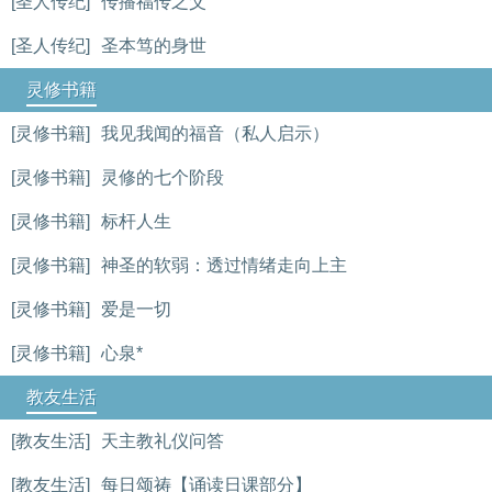
[圣人传纪]
传播福传之父
[圣人传纪]
圣本笃的身世
灵修书籍
[灵修书籍]
我见我闻的福音（私人启示）
[灵修书籍]
灵修的七个阶段
[灵修书籍]
标杆人生
[灵修书籍]
神圣的软弱：透过情绪走向上主
[灵修书籍]
爱是一切
[灵修书籍]
心泉*
教友生活
[教友生活]
天主教礼仪问答
[教友生活]
每日颂祷【诵读日课部分】