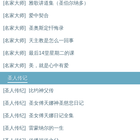
[名家大师]
雅歌讲道集（圣伯尔纳多）
[名家大师]
爱中契合
[名家大师]
圣奥斯定忏悔录
[名家大师]
天主教是怎么一回事
[名家大师]
最后14堂星期二的课
[名家大师]
美，就是心中有爱
圣人传记
[圣人传纪]
比约神父传
[圣人传纪]
圣女傅天娜神圣慈悲日记
[圣人传纪]
圣女傅天娜日记全集
[圣人传纪]
雷蒙纳尔的一生