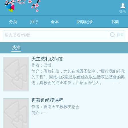
登录
分类
排行
全本
阅读记录
书架
强推
天主教礼仪问答
作者：巴博
简介：借着礼仪，尤其在感恩圣祭中，“履行我们得救
的工程”，因此礼仪最足以使信友以生活表达基督的奥
迹，真教会的纯正本质，并昭示给他人。 —...
再慕道函授课程
作者：香港天主教教友总会
简介：...