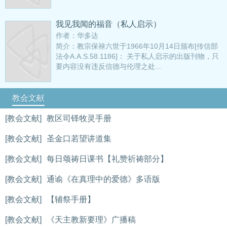
我见我闻的福音（私人启示）
作者：华多达
简介：教宗保禄六世于1966年10月14日颁布[传信部
法令A.A.S.58.1186]： 关于私人启示的出版刊物，只
要内容没有违反信德与伦理之处...
教会文献
[教会文献]
教区司铎牧灵手册
[教会文献]
圣金口若望讲道集
[教会文献]
每日颂祷日课书【礼赞祈祷部分】
[教会文献]
通谕《在真理中的爱德》多语版
[教会文献]
【辅祭手册】
[教会文献]
《天主教新要理》广播稿