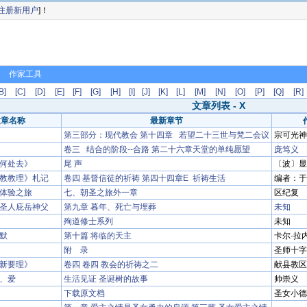
注册新用户
]！
作家工具
B]
[C]
[D]
[E]
[F]
[G]
[H]
[I]
[J]
[K]
[L]
[M]
[N]
[O]
[P]
[Q]
[R]
文章列表 - X
文章名称
最新章节
第三部分：现代教会 第十四章 若望二十三世与梵二会议
宗可光神
卷三 结合的阶段--合路 第二十六章天堂的单纯愿望
庞笃义
何处去》
尾 声
〔波〕显
教教理》札记
卷四 基督信徒的祈祷 第四十四章E 祈祷生活
编者：于
体验之旅
七、朝圣之旅外一章
区纪复
圣人庇岳神父
第九章 暮年、死亡与埋葬
未知
殉道修士系列
未知
默
第十篇 将临的天主
卡尔·拉
附 录
圣师十字
新要理》
卷四 卷四 教会的祈祷之二
献县教区
、爱
生活见证 圣诞树的故事
帅崇义
下载原文档
圣女小德