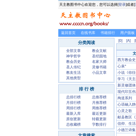
天主教图书中心欢迎您，您可以选择[
登录
]或者[
返回首页
在线书库
书籍排行
用户面板
[0]
[A]
[
分类阅读
全部文章
教会文献
神学哲学
圣经园地
西方教会史
教会历史
名家大师
心泉*
圣人传纪
灵修书籍
教友生活
小品文章
小说《你往
其他类型
学习《天主
新灵修团体
排 行 榜
现代印五伤
总排行榜
总推荐榜
殉道系列
月排行榜
月推荐榜
心语融入静
周排行榜
周推荐榜
心灵之歌
最新入库
最近更新
献县教区《
原创更新
转载更新
信仰、生活
总收藏榜
字数排行
小德兰诗集
文章搜索