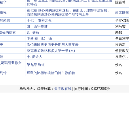
第一章 爱主之情是圣女勇力的泉源 第三节 圣女爱主之情
精华
陈百希
的特点
第七章 论心灵的超拔和迷狂，在那儿，理性得以安息，
旅程
那文圖拉
而情感则通过心灵的超拔整个地转向上帝
的來信
十七 友善之夜
卡罗•加
附：西字奇迹
利马窦
-成长的探索
3、盛放
未知
下卷 奉 献 诵
圣葛利宁
史
希伯来民族史历史分期与大事年表
许鼎新
圣克来孟致格林多人第一书 (六)
使徒教父
理
十. 爱近人
皮埃尔．
史葛玛丽亚修女
第九章 殉道
佚名
列传
可敬的比德给埃格伯特主教的信
佚名
版权所无，欢迎转载
：
天主教在线
| 执行时间：0.027259秒