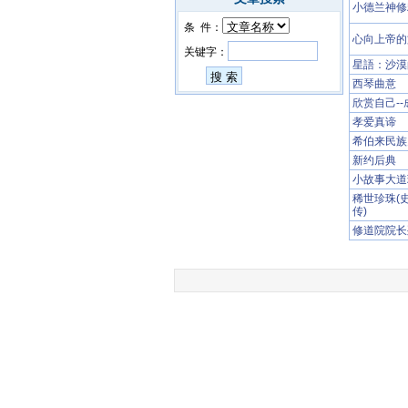
小德兰神修
条 件：
心向上帝的
关键字：
星語：沙漠
西琴曲意
欣赏自己-
孝爱真谛
希伯来民族
新约后典
小故事大道
稀世珍珠(
传)
修道院院长