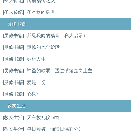
[圣人传纪]
传播福传之父
[圣人传纪]
圣本笃的身世
灵修书籍
[灵修书籍]
我见我闻的福音（私人启示）
[灵修书籍]
灵修的七个阶段
[灵修书籍]
标杆人生
[灵修书籍]
神圣的软弱：透过情绪走向上主
[灵修书籍]
爱是一切
[灵修书籍]
心泉*
教友生活
[教友生活]
天主教礼仪问答
[教友生活]
每日颂祷【诵读日课部分】