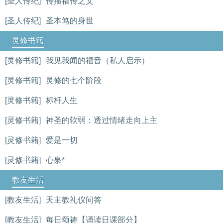
[圣人传纪]
传播福传之父
[圣人传纪]
圣本笃的身世
灵修书籍
[灵修书籍]
我见我闻的福音（私人启示）
[灵修书籍]
灵修的七个阶段
[灵修书籍]
标杆人生
[灵修书籍]
神圣的软弱：透过情绪走向上主
[灵修书籍]
爱是一切
[灵修书籍]
心泉*
教友生活
[教友生活]
天主教礼仪问答
[教友生活]
每日颂祷【诵读日课部分】