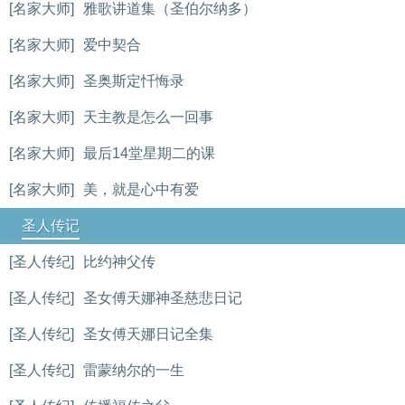
[名家大师]
雅歌讲道集（圣伯尔纳多）
[名家大师]
爱中契合
[名家大师]
圣奥斯定忏悔录
[名家大师]
天主教是怎么一回事
[名家大师]
最后14堂星期二的课
[名家大师]
美，就是心中有爱
圣人传记
[圣人传纪]
比约神父传
[圣人传纪]
圣女傅天娜神圣慈悲日记
[圣人传纪]
圣女傅天娜日记全集
[圣人传纪]
雷蒙纳尔的一生