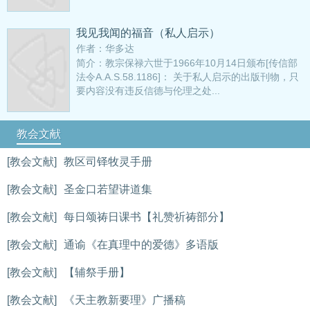
我见我闻的福音（私人启示）
作者：华多达
简介：教宗保禄六世于1966年10月14日颁布[传信部
法令A.A.S.58.1186]： 关于私人启示的出版刊物，只
要内容没有违反信德与伦理之处...
教会文献
[教会文献]
教区司铎牧灵手册
[教会文献]
圣金口若望讲道集
[教会文献]
每日颂祷日课书【礼赞祈祷部分】
[教会文献]
通谕《在真理中的爱德》多语版
[教会文献]
【辅祭手册】
[教会文献]
《天主教新要理》广播稿