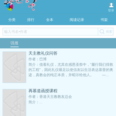
登录
分类
排行
全本
阅读记录
书架
强推
天主教礼仪问答
作者：巴博
简介：借着礼仪，尤其在感恩圣祭中，“履行我们得救
的工程”，因此礼仪最足以使信友以生活表达基督的奥
迹，真教会的纯正本质，并昭示给他人。 —...
再慕道函授课程
作者：香港天主教教友总会
简介：...