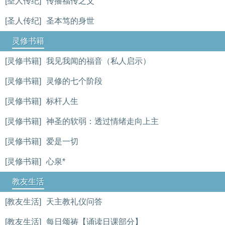
[圣人传纪]
传播福传之父
[圣人传纪]
圣本笃的身世
灵修书籍
[灵修书籍]
我见我闻的福音（私人启示）
[灵修书籍]
灵修的七个阶段
[灵修书籍]
标杆人生
[灵修书籍]
神圣的软弱：透过情绪走向上主
[灵修书籍]
爱是一切
[灵修书籍]
心泉*
教友生活
[教友生活]
天主教礼仪问答
[教友生活]
每日颂祷【诵读日课部分】