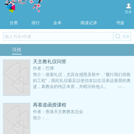
登录
分类
排行
全本
阅读记录
书架
强推
天主教礼仪问答
作者：巴博
简介：借着礼仪，尤其在感恩圣祭中，“履行我们得救
的工程”，因此礼仪最足以使信友以生活表达基督的奥
迹，真教会的纯正本质，并昭示给他人。 —...
再慕道函授课程
作者：香港天主教教友总会
简介：...