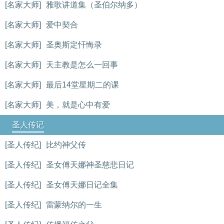
[名家大师]
雅歌讲道集（圣伯尔纳多）
[名家大师]
爱中契合
[名家大师]
圣奥斯定忏悔录
[名家大师]
天主教是怎么一回事
[名家大师]
最后14堂星期二的课
[名家大师]
美，就是心中有爱
圣人传记
[圣人传纪]
比约神父传
[圣人传纪]
圣女傅天娜神圣慈悲日记
[圣人传纪]
圣女傅天娜日记全集
[圣人传纪]
雷蒙纳尔的一生