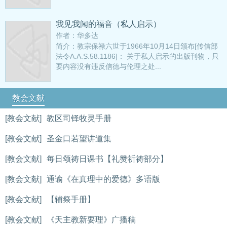
我见我闻的福音（私人启示）
作者：华多达
简介：教宗保禄六世于1966年10月14日颁布[传信部
法令A.A.S.58.1186]： 关于私人启示的出版刊物，只
要内容没有违反信德与伦理之处...
教会文献
[教会文献]
教区司铎牧灵手册
[教会文献]
圣金口若望讲道集
[教会文献]
每日颂祷日课书【礼赞祈祷部分】
[教会文献]
通谕《在真理中的爱德》多语版
[教会文献]
【辅祭手册】
[教会文献]
《天主教新要理》广播稿