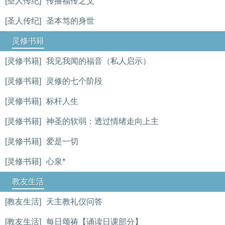
[圣人传纪]
传播福传之父
[圣人传纪]
圣本笃的身世
灵修书籍
[灵修书籍]
我见我闻的福音（私人启示）
[灵修书籍]
灵修的七个阶段
[灵修书籍]
标杆人生
[灵修书籍]
神圣的软弱：透过情绪走向上主
[灵修书籍]
爱是一切
[灵修书籍]
心泉*
教友生活
[教友生活]
天主教礼仪问答
[教友生活]
每日颂祷【诵读日课部分】