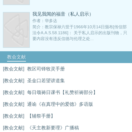
我见我闻的福音（私人启示）
作者：华多达
简介：教宗保禄六世于1966年10月14日颁布[传信部
法令A.A.S.58.1186]： 关于私人启示的出版刊物，只
要内容没有违反信德与伦理之处...
教会文献
[教会文献]
教区司铎牧灵手册
[教会文献]
圣金口若望讲道集
[教会文献]
每日颂祷日课书【礼赞祈祷部分】
[教会文献]
通谕《在真理中的爱德》多语版
[教会文献]
【辅祭手册】
[教会文献]
《天主教新要理》广播稿