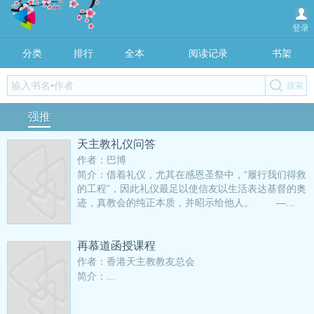
登录
分类
排行
全本
阅读记录
书架
强推
天主教礼仪问答
作者：巴博
简介：借着礼仪，尤其在感恩圣祭中，“履行我们得救
的工程”，因此礼仪最足以使信友以生活表达基督的奥
迹，真教会的纯正本质，并昭示给他人。 —...
再慕道函授课程
作者：香港天主教教友总会
简介：...