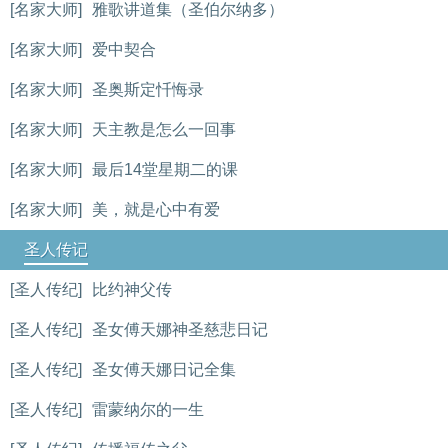
[名家大师]
雅歌讲道集（圣伯尔纳多）
[名家大师]
爱中契合
[名家大师]
圣奥斯定忏悔录
[名家大师]
天主教是怎么一回事
[名家大师]
最后14堂星期二的课
[名家大师]
美，就是心中有爱
圣人传记
[圣人传纪]
比约神父传
[圣人传纪]
圣女傅天娜神圣慈悲日记
[圣人传纪]
圣女傅天娜日记全集
[圣人传纪]
雷蒙纳尔的一生