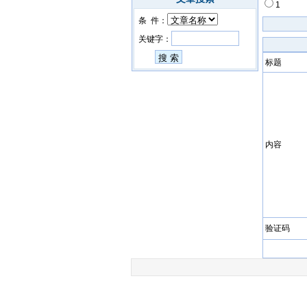
1
条 件：
关键字：
标题
内容
验证码