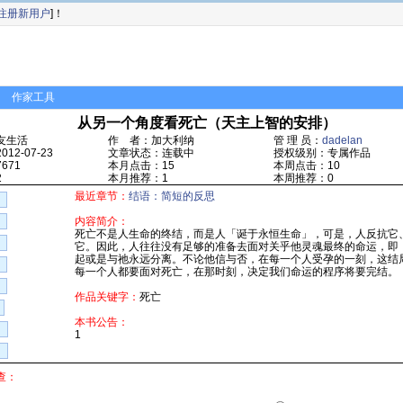
注册新用户
]！
作家工具
从另一个角度看死亡（天主上智的安排）
友生活
作 者：加大利纳
管 理 员：
dadelan
12-07-23
文章状态：连载中
授权级别：专属作品
671
本月点击：15
本周点击：10
2
本月推荐：1
本周推荐：0
最近章节：
结语：简短的反思
内容简介：
死亡不是人生命的终结，而是人「诞于永恒生命」，可是，人反抗它
它。因此，人往往没有足够的准备去面对关乎他灵魂最终的命运，即
起或是与祂永远分离。不论他信与否，在每一个人受孕的一刻，这结
每一个人都要面对死亡，在那时刻，决定我们命运的程序将要完结。
作品关键字：
死亡
本书公告：
1
查：