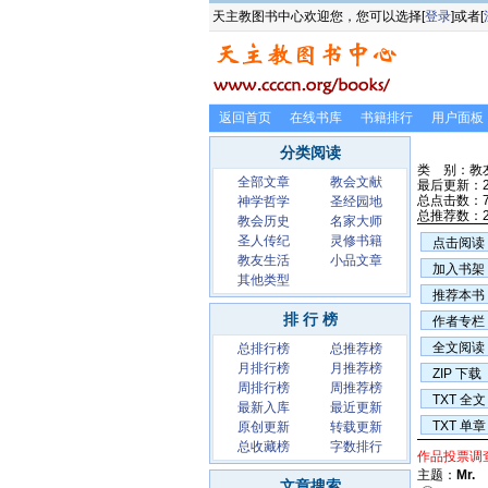
天主教图书中心欢迎您，您可以选择[
登录
]或者[
返回首页
在线书库
书籍排行
用户面板
分类阅读
类 别：教
全部文章
教会文献
最后更新：20
总点击数：7
神学哲学
圣经园地
总推荐数：
教会历史
名家大师
圣人传纪
灵修书籍
点击阅读
教友生活
小品文章
加入书架
其他类型
推荐本书
排 行 榜
作者专栏
全文阅读
总排行榜
总推荐榜
月排行榜
月推荐榜
ZIP 下载
周排行榜
周推荐榜
TXT 全文
最新入库
最近更新
TXT 单章
原创更新
转载更新
总收藏榜
字数排行
作品投票调
主题：
Mr.
文章搜索