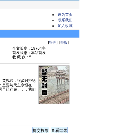
设为首页
联系我们
加入收藏
[
管理
] [
举报
]
全文长度：19764字
首发状态：本站首发
收 藏 数：5
、蔑视它，很多时拒绝
：是要与天主永恒在一
局早已存在．．．我们