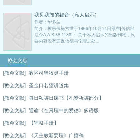
我见我闻的福音（私人启示）
作者：华多达
简介：教宗保禄六世于1966年10月14日颁布[传信部
法令A.A.S.58.1186]： 关于私人启示的出版刊物，只
要内容没有违反信德与伦理之处...
教会文献
[教会文献]
教区司铎牧灵手册
[教会文献]
圣金口若望讲道集
[教会文献]
每日颂祷日课书【礼赞祈祷部分】
[教会文献]
通谕《在真理中的爱德》多语版
[教会文献]
【辅祭手册】
[教会文献]
《天主教新要理》广播稿