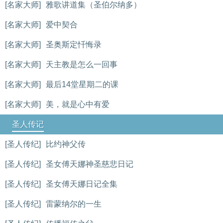
[名家大师]
雅歌讲道集（圣伯尔纳多）
[名家大师]
爱中契合
[名家大师]
圣奥斯定忏悔录
[名家大师]
天主教是怎么一回事
[名家大师]
最后14堂星期二的课
[名家大师]
美，就是心中有爱
圣人传记
[圣人传纪]
比约神父传
[圣人传纪]
圣女傅天娜神圣慈悲日记
[圣人传纪]
圣女傅天娜日记全集
[圣人传纪]
雷蒙纳尔的一生