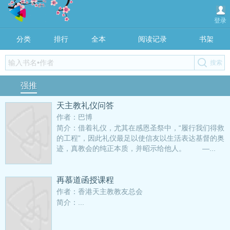
登录
分类
排行
全本
阅读记录
书架
强推
天主教礼仪问答
作者：巴博
简介：借着礼仪，尤其在感恩圣祭中，“履行我们得救
的工程”，因此礼仪最足以使信友以生活表达基督的奥
迹，真教会的纯正本质，并昭示给他人。 —...
再慕道函授课程
作者：香港天主教教友总会
简介：...