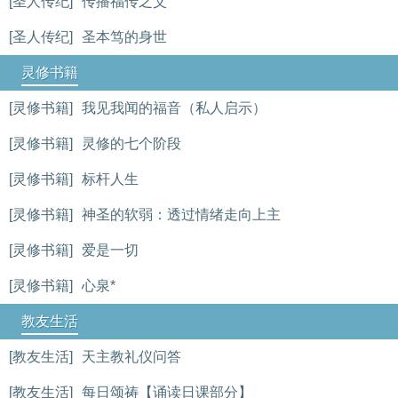
[圣人传纪]
传播福传之父
[圣人传纪]
圣本笃的身世
灵修书籍
[灵修书籍]
我见我闻的福音（私人启示）
[灵修书籍]
灵修的七个阶段
[灵修书籍]
标杆人生
[灵修书籍]
神圣的软弱：透过情绪走向上主
[灵修书籍]
爱是一切
[灵修书籍]
心泉*
教友生活
[教友生活]
天主教礼仪问答
[教友生活]
每日颂祷【诵读日课部分】