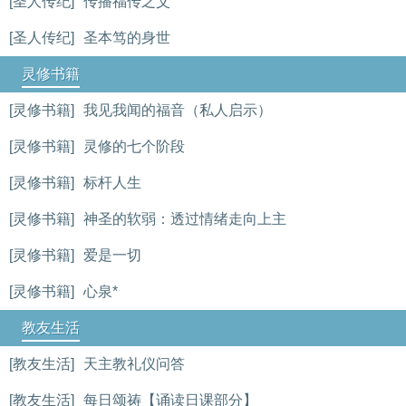
[圣人传纪]
传播福传之父
[圣人传纪]
圣本笃的身世
灵修书籍
[灵修书籍]
我见我闻的福音（私人启示）
[灵修书籍]
灵修的七个阶段
[灵修书籍]
标杆人生
[灵修书籍]
神圣的软弱：透过情绪走向上主
[灵修书籍]
爱是一切
[灵修书籍]
心泉*
教友生活
[教友生活]
天主教礼仪问答
[教友生活]
每日颂祷【诵读日课部分】