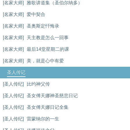
[名家大师]
雅歌讲道集（圣伯尔纳多）
[名家大师]
爱中契合
[名家大师]
圣奥斯定忏悔录
[名家大师]
天主教是怎么一回事
[名家大师]
最后14堂星期二的课
[名家大师]
美，就是心中有爱
圣人传记
[圣人传纪]
比约神父传
[圣人传纪]
圣女傅天娜神圣慈悲日记
[圣人传纪]
圣女傅天娜日记全集
[圣人传纪]
雷蒙纳尔的一生