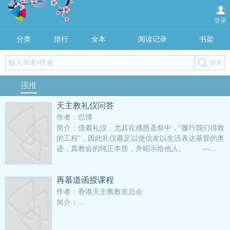
登录
分类
排行
全本
阅读记录
书架
强推
天主教礼仪问答
作者：巴博
简介：借着礼仪，尤其在感恩圣祭中，“履行我们得救
的工程”，因此礼仪最足以使信友以生活表达基督的奥
迹，真教会的纯正本质，并昭示给他人。 —...
再慕道函授课程
作者：香港天主教教友总会
简介：...