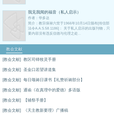
我见我闻的福音（私人启示）
作者：华多达
简介：教宗保禄六世于1966年10月14日颁布[传信部
法令A.A.S.58.1186]： 关于私人启示的出版刊物，只
要内容没有违反信德与伦理之处...
教会文献
[教会文献]
教区司铎牧灵手册
[教会文献]
圣金口若望讲道集
[教会文献]
每日颂祷日课书【礼赞祈祷部分】
[教会文献]
通谕《在真理中的爱德》多语版
[教会文献]
【辅祭手册】
[教会文献]
《天主教新要理》广播稿