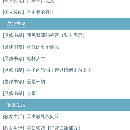
[圣人传纪]
传播福传之父
[圣人传纪]
圣本笃的身世
灵修书籍
[灵修书籍]
我见我闻的福音（私人启示）
[灵修书籍]
灵修的七个阶段
[灵修书籍]
标杆人生
[灵修书籍]
神圣的软弱：透过情绪走向上主
[灵修书籍]
爱是一切
[灵修书籍]
心泉*
教友生活
[教友生活]
天主教礼仪问答
[教友生活]
每日颂祷【诵读日课部分】