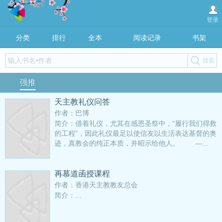
登录
分类
排行
全本
阅读记录
书架
强推
天主教礼仪问答
作者：巴博
简介：借着礼仪，尤其在感恩圣祭中，“履行我们得救
的工程”，因此礼仪最足以使信友以生活表达基督的奥
迹，真教会的纯正本质，并昭示给他人。 —...
再慕道函授课程
作者：香港天主教教友总会
简介：...