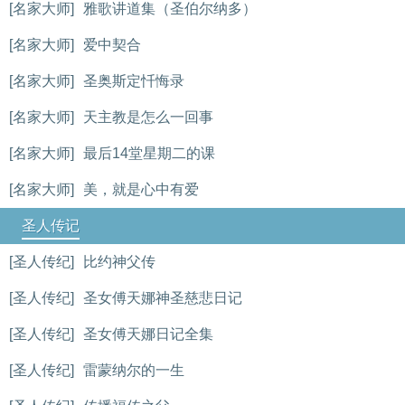
[名家大师]
雅歌讲道集（圣伯尔纳多）
[名家大师]
爱中契合
[名家大师]
圣奥斯定忏悔录
[名家大师]
天主教是怎么一回事
[名家大师]
最后14堂星期二的课
[名家大师]
美，就是心中有爱
圣人传记
[圣人传纪]
比约神父传
[圣人传纪]
圣女傅天娜神圣慈悲日记
[圣人传纪]
圣女傅天娜日记全集
[圣人传纪]
雷蒙纳尔的一生