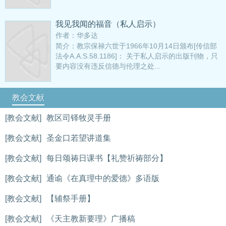
我见我闻的福音（私人启示）
作者：华多达
简介：教宗保禄六世于1966年10月14日颁布[传信部
法令A.A.S.58.1186]： 关于私人启示的出版刊物，只
要内容没有违反信德与伦理之处...
教会文献
[教会文献]
教区司铎牧灵手册
[教会文献]
圣金口若望讲道集
[教会文献]
每日颂祷日课书【礼赞祈祷部分】
[教会文献]
通谕《在真理中的爱德》多语版
[教会文献]
【辅祭手册】
[教会文献]
《天主教新要理》广播稿