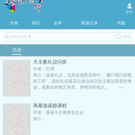
登录
分类
排行
全本
阅读记录
书架
强推
天主教礼仪问答
作者：巴博
简介：借着礼仪，尤其在感恩圣祭中，“履行我们得救
的工程”，因此礼仪最足以使信友以生活表达基督的奥
迹，真教会的纯正本质，并昭示给他人。 —...
再慕道函授课程
作者：香港天主教教友总会
简介：...