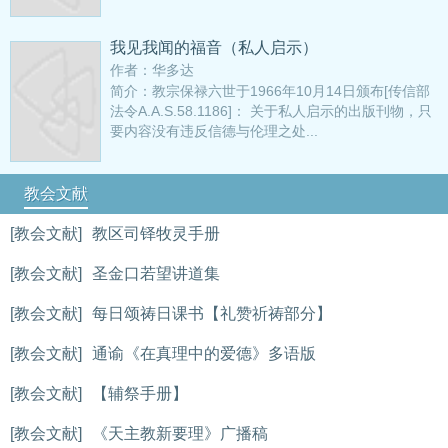
我见我闻的福音（私人启示）
作者：华多达
简介：教宗保禄六世于1966年10月14日颁布[传信部
法令A.A.S.58.1186]： 关于私人启示的出版刊物，只
要内容没有违反信德与伦理之处...
教会文献
[教会文献]
教区司铎牧灵手册
[教会文献]
圣金口若望讲道集
[教会文献]
每日颂祷日课书【礼赞祈祷部分】
[教会文献]
通谕《在真理中的爱德》多语版
[教会文献]
【辅祭手册】
[教会文献]
《天主教新要理》广播稿