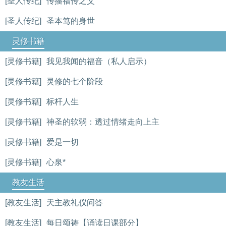
[圣人传纪]
传播福传之父
[圣人传纪]
圣本笃的身世
灵修书籍
[灵修书籍]
我见我闻的福音（私人启示）
[灵修书籍]
灵修的七个阶段
[灵修书籍]
标杆人生
[灵修书籍]
神圣的软弱：透过情绪走向上主
[灵修书籍]
爱是一切
[灵修书籍]
心泉*
教友生活
[教友生活]
天主教礼仪问答
[教友生活]
每日颂祷【诵读日课部分】