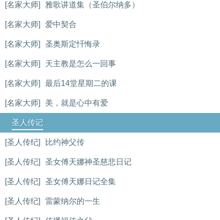
[名家大师]
雅歌讲道集（圣伯尔纳多）
[名家大师]
爱中契合
[名家大师]
圣奥斯定忏悔录
[名家大师]
天主教是怎么一回事
[名家大师]
最后14堂星期二的课
[名家大师]
美，就是心中有爱
圣人传记
[圣人传纪]
比约神父传
[圣人传纪]
圣女傅天娜神圣慈悲日记
[圣人传纪]
圣女傅天娜日记全集
[圣人传纪]
雷蒙纳尔的一生