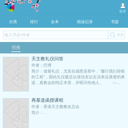
登录
分类
排行
全本
阅读记录
书架
强推
天主教礼仪问答
作者：巴博
简介：借着礼仪，尤其在感恩圣祭中，“履行我们得救
的工程”，因此礼仪最足以使信友以生活表达基督的奥
迹，真教会的纯正本质，并昭示给他人。 —...
再慕道函授课程
作者：香港天主教教友总会
简介：...