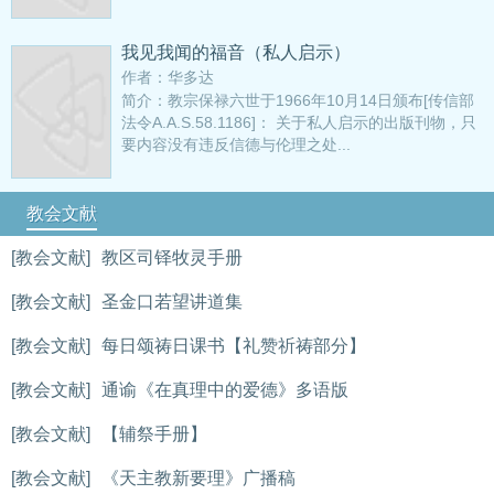
我见我闻的福音（私人启示）
作者：华多达
简介：教宗保禄六世于1966年10月14日颁布[传信部
法令A.A.S.58.1186]： 关于私人启示的出版刊物，只
要内容没有违反信德与伦理之处...
教会文献
[教会文献]
教区司铎牧灵手册
[教会文献]
圣金口若望讲道集
[教会文献]
每日颂祷日课书【礼赞祈祷部分】
[教会文献]
通谕《在真理中的爱德》多语版
[教会文献]
【辅祭手册】
[教会文献]
《天主教新要理》广播稿