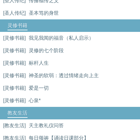
[圣人传纪]
传播福传之父
[圣人传纪]
圣本笃的身世
灵修书籍
[灵修书籍]
我见我闻的福音（私人启示）
[灵修书籍]
灵修的七个阶段
[灵修书籍]
标杆人生
[灵修书籍]
神圣的软弱：透过情绪走向上主
[灵修书籍]
爱是一切
[灵修书籍]
心泉*
教友生活
[教友生活]
天主教礼仪问答
[教友生活]
每日颂祷【诵读日课部分】