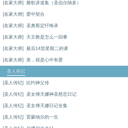
[名家大师]
雅歌讲道集（圣伯尔纳多）
[名家大师]
爱中契合
[名家大师]
圣奥斯定忏悔录
[名家大师]
天主教是怎么一回事
[名家大师]
最后14堂星期二的课
[名家大师]
美，就是心中有爱
圣人传记
[圣人传纪]
比约神父传
[圣人传纪]
圣女傅天娜神圣慈悲日记
[圣人传纪]
圣女傅天娜日记全集
[圣人传纪]
雷蒙纳尔的一生