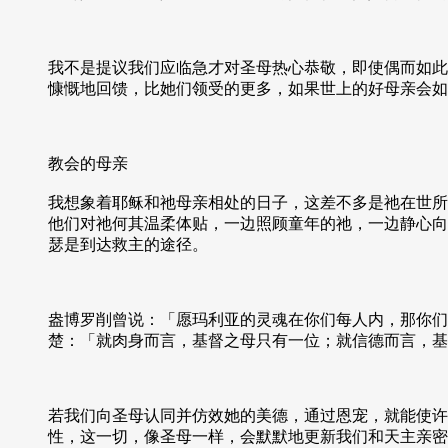
我不是提议我们应临急才对圣母热心恭敬，即使偶而如此
慷慨地回馈，比她们领受的更多，如果世上的好母亲会如
教会的母亲
我想象着耶稣和祂母亲相处的日子，这差不多是祂在世所
他们对祂何其温柔体贴，一边照顾童年的祂，一边静心向
瑟是到达救主的途径。
盎博罗削曾说：「愿玛利亚的灵魂在你们每人内，那你们
楚：「就肉身而言，基督之母只有一位；就信德而言，基
若我们向圣母认同并仿效她的美德，通过恩宠，就能使许
性，这一切，像圣母一样，会默默地更新我们和天主亲密的