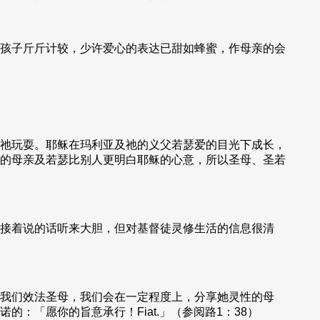
孩子斤斤计较，少许爱心的表达已甜如蜂蜜，作母亲的会
祂玩耍。耶稣在玛利亚及祂的义父若瑟爱的目光下成长，
的母亲及若瑟比别人更明白耶稣的心意，所以圣母、圣若
接着说的话听来大胆，但对基督徒灵修生活的信息很清
我们效法圣母，我们会在一定程度上，分享她灵性的母
「愿你的旨意承行！Fiat.」（参阅路1：38）