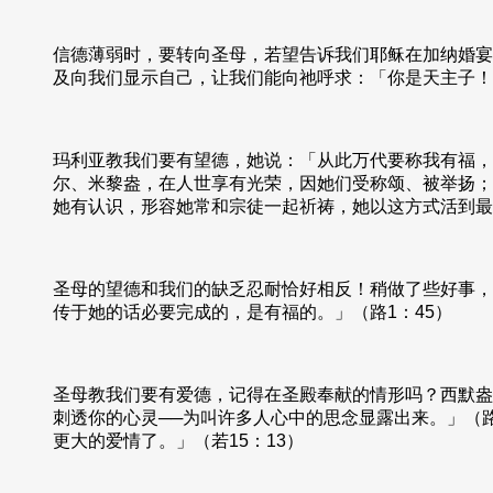
信德薄弱时，要转向圣母，若望告诉我们耶稣在加纳婚宴
及向我们显示自己，让我们能向祂呼求：「你是天主子！
玛利亚教我们要有望德，她说：「从此万代要称我有福，
尔、米黎盎，在人世享有光荣，因她们受称颂、被举扬；
她有认识，形容她常和宗徒一起祈祷，她以这方式活到最
圣母的望德和我们的缺乏忍耐恰好相反！稍做了些好事，
传于她的话必要完成的，是有福的。」（路1：45）
圣母教我们要有爱德，记得在圣殿奉献的情形吗？西默盎
刺透你的心灵──为叫许多人心中的思念显露出来。」（路
更大的爱情了。」（若15：13）