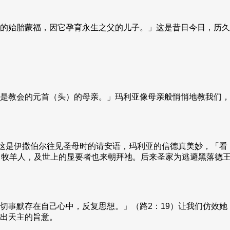
的始胎蒙福，因它孕育永生之父的儿子。」这是昔日今日，历久
是教会的元首（头）的母亲。」玛利亚像母亲般悄悄地教我们，
）这是伊撒伯尔往见圣母时的请安语，玛利亚的信德真美妙，「看
、牧羊人，及世上的显要者也来朝拜祂。后来圣家为逃避黑落德
切事默存在自己心中，反复思想。」（路2：19）让我们仿效
出天主的旨意。