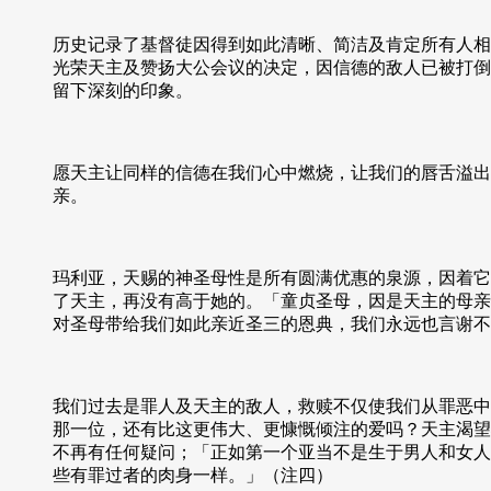
历史记录了基督徒因得到如此清晰、简洁及肯定所有人相
光荣天主及赞扬大公会议的决定，因信德的敌人已被打倒
留下深刻的印象。
愿天主让同样的信德在我们心中燃烧，让我们的唇舌溢出
亲。
玛利亚，天赐的神圣母性是所有圆满优惠的泉源，因着它
了天主，再没有高于她的。「童贞圣母，因是天主的母亲
对圣母带给我们如此亲近圣三的恩典，我们永远也言谢不
我们过去是罪人及天主的敌人，救赎不仅使我们从罪恶中
那一位，还有比这更伟大、更慷慨倾注的爱吗？天主渴望
不再有任何疑问；「正如第一个亚当不是生于男人和女人
些有罪过者的肉身一样。」（注四）