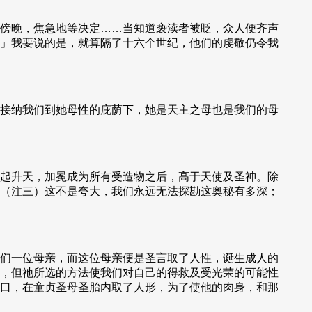
傍晚，焦急地等决定……当知道亵渎者被眨，众人便齐声
」我要说的是，就算隔了十六个世纪，他们的虔敬仍令我
接纳我们到她母性的庇荫下，她是天主之母也是我们的母
起升天，加冕成为所有受造物之后，高于天使及圣神。除
（注三）这不是夸大，我们永远无法探勘这奥秘有多深；
们一位母亲，而这位母亲便是圣言取了人性，诞生成人的
，但祂所选的方法使我们对自己的得救及受光荣的可能性
口，在童贞圣母圣胎内取了人形，为了使他的肉身，和那