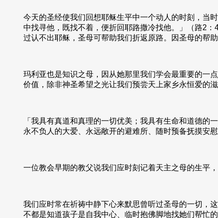
今天的圣经使我们回想耶稣生平中一个动人的时刻，当时
中找寻他，既找不着，便折回耶路撒冷找他。」（路2：
过认不出耶稣，圣母可帮助我们折返原路。因圣母的帮助
玛利亚也是知识之母，因从她那里我们学会最重要的一点
价值，除非神圣希望之光让我们预尝天上家乡永恒爱的滋
「我具有真道和真理的一切优美；我具有生命和道德的一
永不负人的大爱、永远敞开的避难所、随时预备抚摸安慰
一位教会早期的教父说我们应时刻记着天主之母的生平，
我们应时常在祈祷中静下心来默思曾听过圣母的一切，这
不都是知道孩子是自我中心、临时抱佛脚地找她们帮忙的