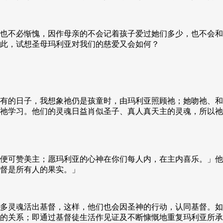
也不必惭愧，因作母亲的不会记着孩子爱过她们多少，也不会和
此，试想圣母玛利亚对我们的慈爱又会如何？
有的日子，我想象祂仍是孩童时，由玛利亚照顾祂；她吻祂、和
祂学习。他们的灵魂日益肖似圣子、真人真天主的灵魂，所以祂
便可赞美主；愿玛利亚的心神在你们每人内，在主内喜乐。」他
督是所有人的果实。」
多灵魂活出基督，这样，他们也会因圣神的行动，认同基督。如
关系；即通过基督徒生活作见证及不断慷慨地重复玛利亚所承诺的：