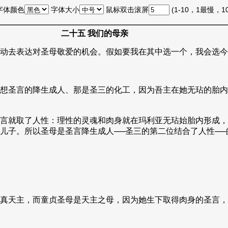
字体颜色
字体大小
鼠标双击滚屏
(1-10，1最慢，
二十五 我们的母亲
动去表达对圣母敬爱的机会。假如要我在其中选一个，我会选今
想圣言的降生成人、那是圣三的化工，因为吾主在她无玷的胎内
言就取了人性：理性的灵魂和肉身就在玛利亚无玷始胎内形成，
儿子。所以圣母是圣言降生成人──圣三的第二位结合了人性─
真天主，而童贞圣母是天主之母，因为她生下取得肉身的圣言，