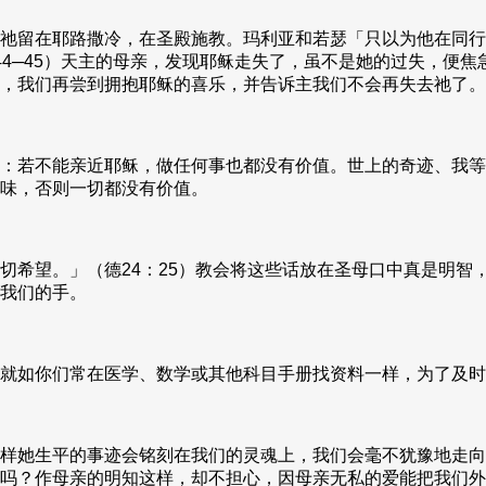
祂留在耶路撒冷，在圣殿施教。玛利亚和若瑟「只以为他在同行
44─45）天主的母亲，发现耶稣走失了，虽不是她的过失，便
，我们再尝到拥抱耶稣的喜乐，并告诉主我们不会再失去祂了。
：若不能亲近耶稣，做任何事也都没有价值。世上的奇迹、我等
味，否则一切都没有价值。
切希望。」（德24：25）教会将这些话放在圣母口中真是明智
我们的手。
就如你们常在医学、数学或其他科目手册找资料一样，为了及时
样她生平的事迹会铭刻在我们的灵魂上，我们会毫不犹豫地走向
吗？作母亲的明知这样，却不担心，因母亲无私的爱能把我们外