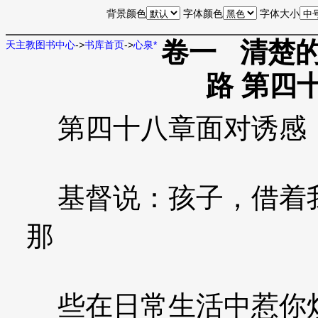
背景颜色
字体颜色
字体大小
卷一 清楚的
天主教图书中心
->
书库首页
->
心泉*
路 第四
第四十八章面对诱感
基督说：孩子，借着我
那
些在日常生活中惹你烦