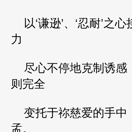
以‘谦逊’、‘忍耐’之
力
尽心不停地克制诱感，
则完全
变托于祢慈爱的手中，
孟。