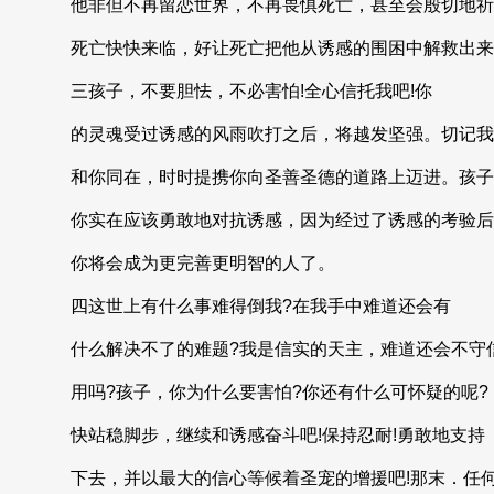
他非但不再留恋世界，不再畏惧死亡，甚至会殷切地祈
死亡快快来临，好让死亡把他从诱感的围困中解救出来
三孩子，不要胆怯，不必害怕!全心信托我吧!你
的灵魂受过诱感的风雨吹打之后，将越发坚强。切记我
和你同在，时时提携你向圣善圣德的道路上迈进。孩子
你实在应该勇敢地对抗诱感，因为经过了诱感的考验后
你将会成为更完善更明智的人了。
四这世上有什么事难得倒我?在我手中难道还会有
什么解决不了的难题?我是信实的天主，难道还会不守
用吗?孩子，你为什么要害怕?你还有什么可怀疑的呢?
快站稳脚步，继续和诱感奋斗吧!保持忍耐!勇敢地支持
下去，并以最大的信心等候着圣宠的增援吧!那末．任