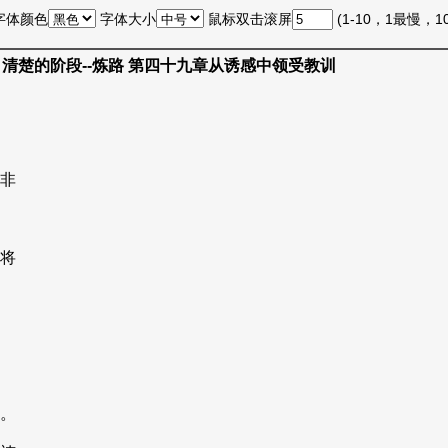
字体颜色
字体大小
鼠标双击滚屏
(1-10，1最慢，
 清楚的阶段--炼路 第四十九章从诱感中领受教训
非
将
。