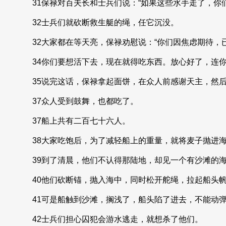
31保禄对百夫长和士兵们说：“如果这些水手走了，你
32士兵们就砍断救生艇的绳，任它沉没。
32大家都在等天亮，保禄劝慰说：“你们因焦虑期待，
34你们要想活下去，现在就得吃东西。放心好了，连你
35说完这话，保禄拿起面饼，在众人前感谢天主，然
37众人受到鼓舞，也都吃了。
37船上共有二百七十六人。
38大家吃饱后，为了减轻船上的重量，就将麦子抛进
39到了清晨，他们不认得那陆地，却见一个有沙滩的
40他们砍断锚，抛入海中，同时松开舵绳，拉起船头
41可是船触到沙滩，搁浅了，船头陷了进去，不能动
42士兵们担心囚犯会游水逃走，就想杀了他们。