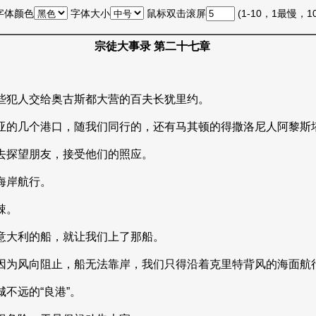
字体颜色
字体大小
鼠标双击滚屏
(1-10，1最慢，
宗徒大事录 第二十七章
些犯人交给奥古斯都大营的百夫长犹里约。
亚的几个港口，随我们同行的，还有马其顿的得撒洛尼人阿黎斯
去探望朋友，接受他们的照应。
海岸航行。
辣。
意大利的船，就让我们上了那船。
因为风向阻止，船无法靠岸，我们只得沿着克里特背风的海面航
不远的“良港”。