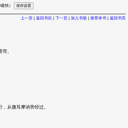
10最快）
上一页
|
返回书目
|
下一页
|
加入书签
|
推荐本书
|
返回书页
塔苛。
行，从撒耳摩讷旁经过。