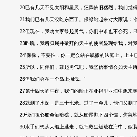
20已有几天不见太阳和星辰，狂风依旧猛烈，我们觉
21我们已有几天没吃东西了。保禄站起来对大家说：“
22但现在，我劝大家鼓起勇气，你们中谁也不会死，
23昨晚，我所归属并敬拜的天主的使者显现给我，对
24‘保禄，不要怕，你一定会站在凯撒的法庭上，上主
25所以，同伴们，鼓起勇气吧，我坚信事情会如天主
26但我们会在一个岛上搁浅。”
27第十四天的午夜，我们的船正在亚得里亚海中飘来
28就测了水深，是三十七米。过了一会儿，他们又测
29他们担心船会触暗礁，就从船尾抛下四个锚，焦急
30水手们想从大船上逃走，就把救生艇放在海中，假