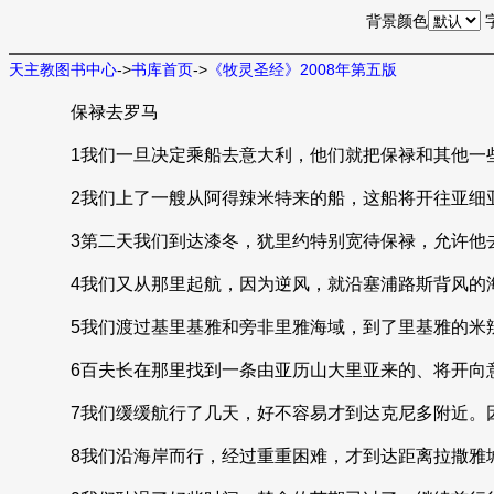
背景颜色
天主教图书中心
->
书库首页
->
《牧灵圣经》2008年第五版
保禄去罗马
1我们一旦决定乘船去意大利，他们就把保禄和其他一
2我们上了一艘从阿得辣米特来的船，这船将开往亚细
3第二天我们到达漆冬，犹里约特别宽待保禄，允许他
4我们又从那里起航，因为逆风，就沿塞浦路斯背风的
5我们渡过基里基雅和旁非里雅海域，到了里基雅的米
6百夫长在那里找到一条由亚历山大里亚来的、将开向
7我们缓缓航行了几天，好不容易才到达克尼多附近。
8我们沿海岸而行，经过重重困难，才到达距离拉撒雅城