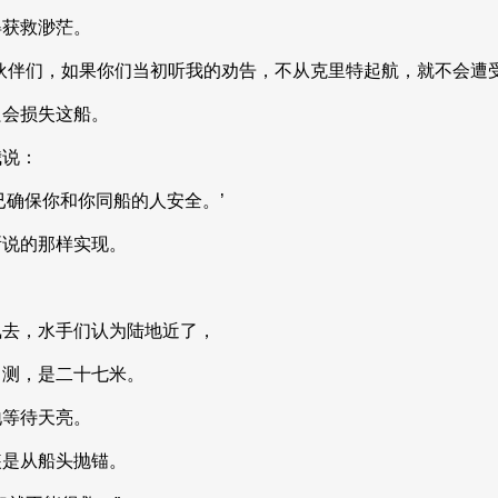
得获救渺茫。
伙伴们，如果你们当初听我的劝告，不从克里特起航，就不会遭
只会损失这船。
我说：
已确保你和你同船的人安全。’
所说的那样实现。
飘去，水手们认为陆地近了，
了测，是二十七米。
地等待天亮。
装是从船头抛锚。