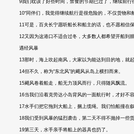
9我们耽误了好些时间，禁食的节期已过了，继续前行
10“同伴们，我觉得继续航行是很危险的，不仅货物和
11可是，百夫长宁愿听船长和船主的话，也不愿相信
12又因为这港口不适合过冬，大多数人都希望开船到
遇经风暴
13那时，海上吹起南风，大家以为能达到目的地，就
14但不久，称为“东北风”的飓风从岛上横扫而来。
15飓风卷着船走，船无力顶风而行，只得随风飘流。
16当我们沿着克劳达小岛背风的一面航行时，才好不
17水手们把它拖到大船上，捆上缆绳。我们怕船撞在
18我们受到风暴的猛烈袭击，第二天不得不抛掉一些
19第三天，水手亲手将船上的器具也扔了。