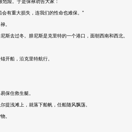
很危险。于是保禄劝告大家：
船会有重大损失，连我们的性命也难保。”
保禄。
腓尼斯去过冬。腓尼斯是克里特的一个港口，面朝西南和西北。
起锚开船，沿克里特航行。
容易保住救生艇。
叙尔提浅滩上，就落下船帆，任船随风飘荡。
货物。