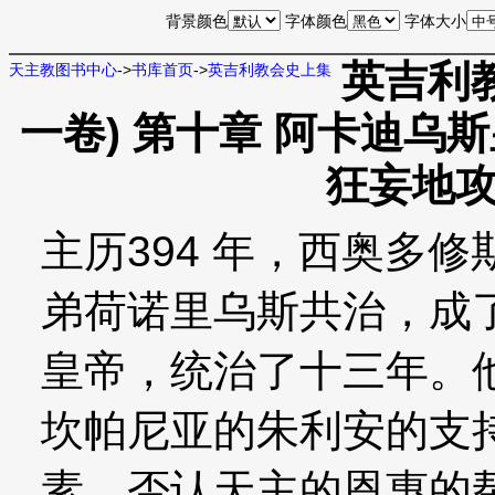
背景颜色
字体颜色
字体大小
英吉利
天主教图书中心
->
书库首页
->
英吉利教会史上集
一卷) 第十章 阿卡迪乌
狂妄地
主历394 年，西奥多
弟荷诺里乌斯共治，成
皇帝，统治了十三年。
坎帕尼亚的朱利安的支
素，否认天主的恩惠的