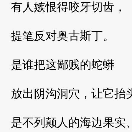
有人嫉恨得咬牙切齿，
提笔反对奥古斯丁。
是谁把这鄙贱的蛇蟒
放出阴沟洞穴，让它抬
是不列颠人的海边果实