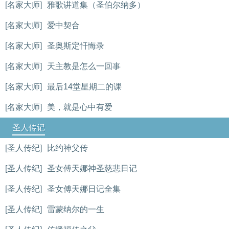
[名家大师]
雅歌讲道集（圣伯尔纳多）
[名家大师]
爱中契合
[名家大师]
圣奥斯定忏悔录
[名家大师]
天主教是怎么一回事
[名家大师]
最后14堂星期二的课
[名家大师]
美，就是心中有爱
圣人传记
[圣人传纪]
比约神父传
[圣人传纪]
圣女傅天娜神圣慈悲日记
[圣人传纪]
圣女傅天娜日记全集
[圣人传纪]
雷蒙纳尔的一生