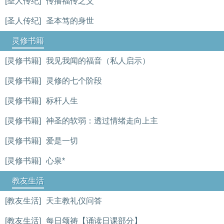
[圣人传纪]
传播福传之父
[圣人传纪]
圣本笃的身世
灵修书籍
[灵修书籍]
我见我闻的福音（私人启示）
[灵修书籍]
灵修的七个阶段
[灵修书籍]
标杆人生
[灵修书籍]
神圣的软弱：透过情绪走向上主
[灵修书籍]
爱是一切
[灵修书籍]
心泉*
教友生活
[教友生活]
天主教礼仪问答
[教友生活]
每日颂祷【诵读日课部分】