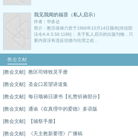
我见我闻的福音（私人启示）
作者：华多达
简介：教宗保禄六世于1966年10月14日颁布[传信部
法令A.A.S.58.1186]： 关于私人启示的出版刊物，只
要内容没有违反信德与伦理之处...
教会文献
[教会文献]
教区司铎牧灵手册
[教会文献]
圣金口若望讲道集
[教会文献]
每日颂祷日课书【礼赞祈祷部分】
[教会文献]
通谕《在真理中的爱德》多语版
[教会文献]
【辅祭手册】
[教会文献]
《天主教新要理》广播稿