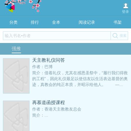
登录
分类
排行
全本
阅读记录
书架
强推
天主教礼仪问答
作者：巴博
简介：借着礼仪，尤其在感恩圣祭中，“履行我们得救
的工程”，因此礼仪最足以使信友以生活表达基督的奥
迹，真教会的纯正本质，并昭示给他人。 —...
再慕道函授课程
作者：香港天主教教友总会
简介：...