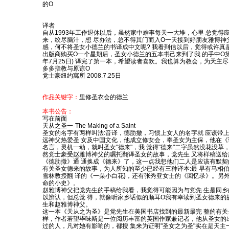
的O
译者
自从1993年工作退休以后，虽然家中难事每天一大堆，心里 总觉得
来，绞尽脑汁，想 尽办法，总不得其门而入O一天接到好朋友雅博神
感，何不将圣女小德兰的书译成中文呢? 我看到信以后，觉得或许真
出版商购买O一个星期后，圣女小德兰的五本书己来到了我 的手中O第
年7月25日) 译完了第一本，希望读者喜欢。我也算为教会，为天主
多多指教与原谅O
党士豪纽约寓所 2008.7.25日
作品关键字：
里修圣衣会的德兰
本书公告：
写在前面
天从之圣一-The Making of a Saint
圣女的名字有两样叫法:音译，德肋撤，习惯上女人的名字就 应该带
远神父热爱圣 女及中国文化，他成立修女会，奉圣女为主保，他在《论
名言，灵机一动，就叫圣女"德来"，我 觉得"德来"二字虽然没花没草
然党士豪受赵雅博神父的嘱托翻译圣女的故事，党先生 又将样稿送
《德肋撒》通 通换成《德来》了，这一点我想他们二人是应该有默契
有关圣女德来的故事，为人所知的至少已经有三种译本:最 早有马相
雪林教授翻 译的《一朵小白花}，还有张秀亚女士的《回忆录》。另
命的小史》。
赵雅博神父把党先生的手稿给我看，我觉得可能因为与党先 生是同
以辨认，但总觉 得，就像听家乡话似的顺耳O我有幸读到圣女德来的
生和赵雅博神父。
这一本《天从之为圣》是党先生在美国书店找到的最新最完 整的有关
样，作者若望毕味斯是一位阅历丰富的英国作家兼记者，他从圣女的
过的人，凡对她有影响的，都搜 集来为证明"圣女之为圣"实在是天主