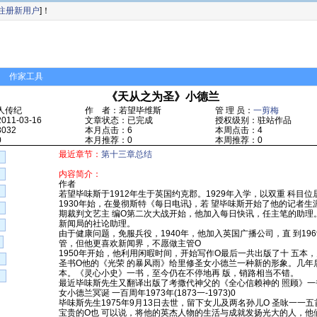
注册新用户
]！
作家工具
《天从之为圣》小德兰
人传纪
作 者：若望毕维斯
管 理 员：
一剪梅
11-03-16
文章状态：已完成
授权级别：驻站作品
032
本月点击：6
本周点击：4
0
本月推荐：0
本周推荐：0
最近章节：
第十三章总结
内容简介：
作者
若望毕味斯于1912年生于英国约克郡。1929年入学，以双重 科目
1930年始，在曼彻斯特《每日电讯}，若 望毕味斯开始了他的记者生涯
期裁判文艺主 编O第二次大战开始，他加入每日快讯，任主笔的助理
新闻局的社论助理。
由于健康问题，免服兵役，1940年，他加入英国广播公司，直 到19
管，但他更喜欢新闻界，不愿做主管O
1950年开始，他利用闲暇时间，开始写作O最后一共出版了十 五本
圣书O他的《光荣 的暴风雨》给里修圣女小德兰一种新的形象。几年
本。《灵心小史》一书，至今仍在不停地再 版，销路相当不错。
最近毕味斯先生又翻译出版了考撒代神父的《全心信赖神的 照顾》一书
女小德兰冥诞 一百周年1973年(1873一-1973)0
毕味斯先生1975年9月13日去世，留下女儿及两名孙儿O 圣咏一
宝贵的O也 可以说，将他的英杰人物的生活与成就发扬光大的人，他