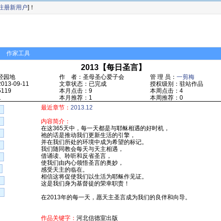
注册新用户
]！
作家工具
2013【每日圣言】
经园地
作 者：圣母圣心爱子会
管 理 员：
一剪梅
13-09-11
文章状态：已完成
授权级别：驻站作品
119
本月点击：9
本周点击：4
1
本月推荐：1
本周推荐：0
最近章节：
2013.12
内容简介：
在这365天中，每一天都是与耶稣相遇的好时机，
祂的话是推动我们更新生活的引擎，
并在我们所处的环境中成为希望的标记。
我们随同教会每天与天主相遇，
借诵读、聆听和反省圣言，
使我们由内心领悟圣言的奥妙，
感受天主的临在。
相信这将促使我们以生活为耶稣作见证。
这是我们身为基督徒的荣幸职责！
在2013年的每一天，愿天主圣言成为我们的良伴和向导。
作品关键字：
河北信德室出版