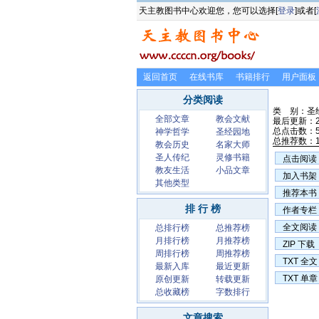
天主教图书中心欢迎您，您可以选择[
登录
]或者[
返回首页
在线书库
书籍排行
用户面板
分类阅读
类 别：圣
全部文章
教会文献
最后更新：20
总点击数：5
神学哲学
圣经园地
总推荐数：
教会历史
名家大师
圣人传纪
灵修书籍
点击阅读
教友生活
小品文章
加入书架
其他类型
推荐本书
排 行 榜
作者专栏
全文阅读
总排行榜
总推荐榜
月排行榜
月推荐榜
ZIP 下载
周排行榜
周推荐榜
TXT 全文
最新入库
最近更新
TXT 单章
原创更新
转载更新
总收藏榜
字数排行
文章搜索