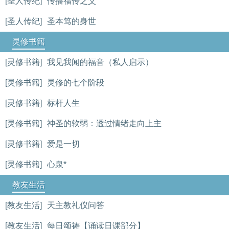
[圣人传纪]
传播福传之父
[圣人传纪]
圣本笃的身世
灵修书籍
[灵修书籍]
我见我闻的福音（私人启示）
[灵修书籍]
灵修的七个阶段
[灵修书籍]
标杆人生
[灵修书籍]
神圣的软弱：透过情绪走向上主
[灵修书籍]
爱是一切
[灵修书籍]
心泉*
教友生活
[教友生活]
天主教礼仪问答
[教友生活]
每日颂祷【诵读日课部分】