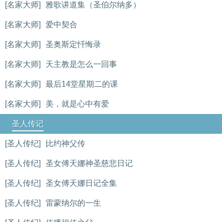
[名家大师]
雅歌讲道集（圣伯尔纳多）
[名家大师]
爱中契合
[名家大师]
圣奥斯定忏悔录
[名家大师]
天主教是怎么一回事
[名家大师]
最后14堂星期二的课
[名家大师]
美，就是心中有爱
圣人传记
[圣人传纪]
比约神父传
[圣人传纪]
圣女傅天娜神圣慈悲日记
[圣人传纪]
圣女傅天娜日记全集
[圣人传纪]
雷蒙纳尔的一生