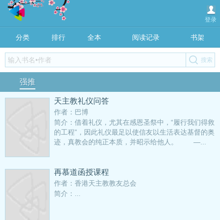
登录
分类
排行
全本
阅读记录
书架
强推
天主教礼仪问答
作者：巴博
简介：借着礼仪，尤其在感恩圣祭中，“履行我们得救
的工程”，因此礼仪最足以使信友以生活表达基督的奥
迹，真教会的纯正本质，并昭示给他人。 —...
再慕道函授课程
作者：香港天主教教友总会
简介：...