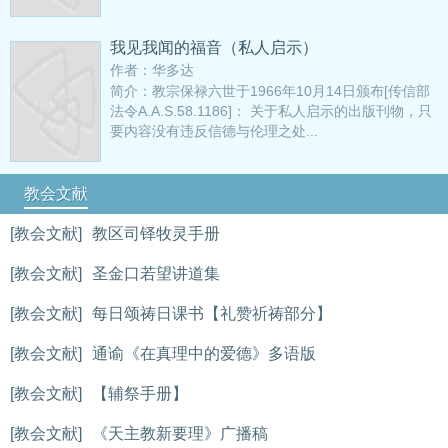
我见我闻的福音（私人启示）
作者：华多达
简介：教宗保禄六世于1966年10月14日颁布[传信部
法令A.A.S.58.1186]： 关于私人启示的出版刊物，只
要内容没有违反信德与伦理之处...
教会文献
[教会文献]
教区司铎牧灵手册
[教会文献]
圣金口若望讲道集
[教会文献]
每日颂祷日课书【礼赞祈祷部分】
[教会文献]
通谕《在真理中的爱德》多语版
[教会文献]
【辅祭手册】
[教会文献]
《天主教新要理》广播稿