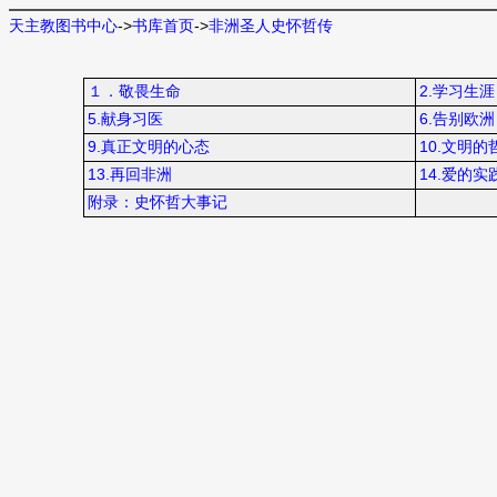
天主教图书中心
->
书库首页
->
非洲圣人史怀哲传
１．敬畏生命
2.学习生涯
5.献身习医
6.告别欧洲
9.真正文明的心态
10.文明的
13.再回非洲
14.爱的实
附录：史怀哲大事记