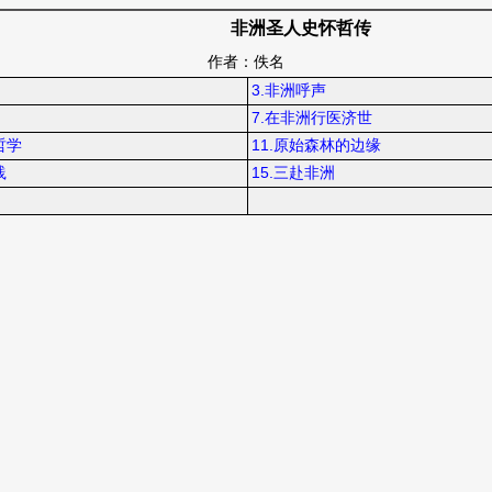
非洲圣人史怀哲传
作者：佚名
3.非洲呼声
7.在非洲行医济世
哲学
11.原始森林的边缘
践
15.三赴非洲