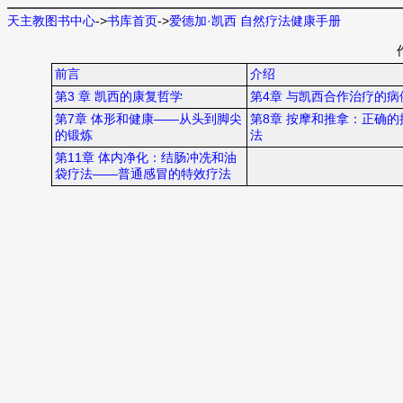
天主教图书中心
->
书库首页
->
爱德加·凯西 自然疗法健康手册
前言
介绍
第3 章 凯西的康复哲学
第4章 与凯西合作治疗的病
第7章 体形和健康——从头到脚尖
第8章 按摩和推拿：正确的
的锻炼
法
第11章 体内净化：结肠冲冼和油
袋疗法——普通感冒的特效疗法