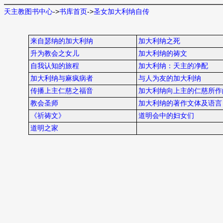
天主教图书中心
->
书库首页
->
圣女加大利纳自传
来自瑟纳的加大利纳
加大利纳之死
升为教会之女儿
加大利纳的祷文
自我认知的旅程
加大利纳：天主的净配
加大利纳与麻疯病者
与人为友的加大利纳
传播上主仁慈之福音
加大利纳向上主的仁慈所作
教会圣师
加大利纳的著作文体及语言
《祈祷文》
道明会中的妇女们
道明之家